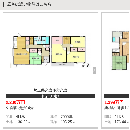
広さの近い物件はこちら
埼玉県久喜市野久喜
中古一戸建て
2,280万円
1,399万円
久喜駅 徒歩14分
栗橋駅 徒歩12
4LDK
4LDK
間取
築年
2000年
間取
土地
136.22㎡
建物
105.25㎡
土地
176.44㎡