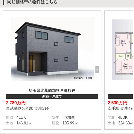
同じ価格帯の物件はこちら
埼玉県北葛飾郡杉戸町杉戸
新築一戸建て
2,780万円
2,530万円
東武動物公園駅 徒歩31分
幸手駅 徒歩47
4LDK
4LDK
間取
築年
2026年
間取
土地
146.91㎡
建物
105.99㎡
土地
324.63㎡