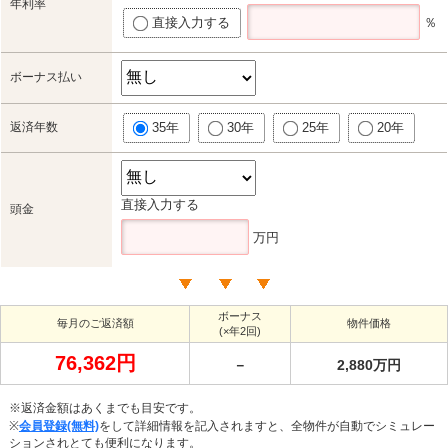
年利率
直接入力する
％
ボーナス払い
返済年数
35年
30年
25年
20年
直接入力する
頭金
万円
ボーナス
毎月のご返済額
物件価格
(×年2回)
76,362円
－
2,880万円
※返済金額はあくまでも目安です。
※
会員登録(無料)
をして詳細情報を記入されますと、全物件が自動でシミュレー
ションされとても便利になります。