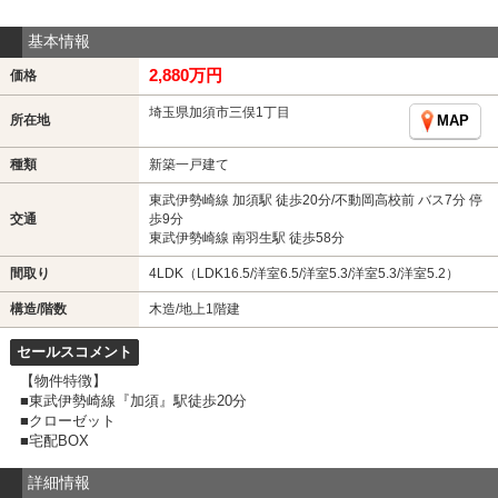
基本情報
2,880万円
価格
埼玉県加須市三俣1丁目
所在地
MAP
種類
新築一戸建て
東武伊勢崎線 加須駅 徒歩20分/不動岡高校前 バス7分 停
交通
歩9分
東武伊勢崎線 南羽生駅 徒歩58分
間取り
4LDK（LDK16.5/洋室6.5/洋室5.3/洋室5.3/洋室5.2）
構造/階数
木造/地上1階建
セールスコメント
【物件特徴】
■東武伊勢崎線『加須』駅徒歩20分
■クローゼット
■宅配BOX
詳細情報