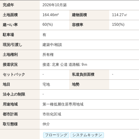
完成年
2026年10月築
土地面積
164.46m²
建物面積
114.27㎡
60(%)
150(%)
建ぺい率
容積率
駐車場
有
現況/引渡し
建築中/相談
土地権利
所有権
接道状況
接道: 北東 公道 道路幅: 9ｍ
-
-
セットバック
私道負担面積
地目
宅地
地勢
-
法令上の制限
用途地域
第一種低層住居専用地域
都市計画
市街化区域
取引態様
仲介
フローリング
システムキッチン