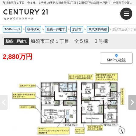
加須市三俣１丁目 全５棟 ３号棟 埼玉県加須市三俣1丁目｜2,880万円の新築一戸建て｜分譲住宅や新築物件｜センチュリー21カクダイネットワーク
TOPページ
>
物件検索
>
新築一戸建て
>
加須市
>
東武伊勢崎線
>
加須市三俣１丁
加須市三俣１丁目 全５棟 ３号棟
新築一戸建て
2,880万円
MAPで確認