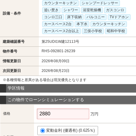
カウンターキッチン
シャンプードレッサー
追い焚き
シャワー
浴室乾燥機
ガスコンロ
設備・条件
コンロ三口
床下収納
バルコニー
TVドアホン
カースペース2台
本下水
カウンターキッチン
カースペース2台以上
三俣小学校
昭和中学校
建築確認番号
第25UDI1W建12113号
RHS-092801-26239
物件番号
情報更新日
2026年08月09日
次回更新日
2026年08月23日
※各種情報と差異がある場合は現況優先となります
学区情報
この物件でローンシミュレーションする
価格
万円
変動金利 (優遇有) (0.625％)