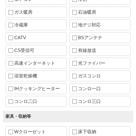
ガス暖房
石油暖房
冷蔵庫
地デジ対応
CATV
BSアンテナ
CS受信可
有線放送
高速インターネット
光ファイバー
浴室乾燥機
ガスコンロ
IHクッキングヒーター
コンロ一口
コンロ二口
コンロ三口
家具・収納等
Wクローゼット
床下収納