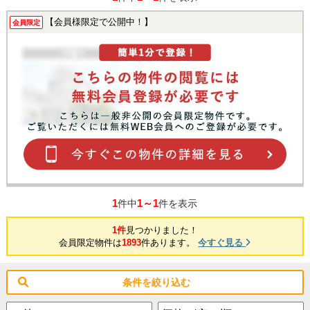
【会員様限定で公開中！】
会員限定
1
1～1
件中
件を表示
1件
見つかりました！
会員限定物件は
1893
件あります。
今すぐ見る
条件を絞り込む