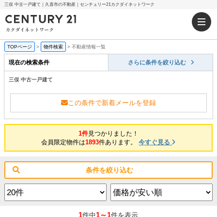
三俣 中古一戸建て｜久喜市の不動産｜センチュリー21カクダイネットワーク
TOPページ
>
物件検索
>
不動産情報一覧
現在の検索条件
さらに条件を絞り込む
三俣 中古一戸建て
この条件で新着メールを登録
1件
見つかりました！
会員限定物件は
1893
件あります。
今すぐ見る
条件を絞り込む
1
1～1
件中
件を表示