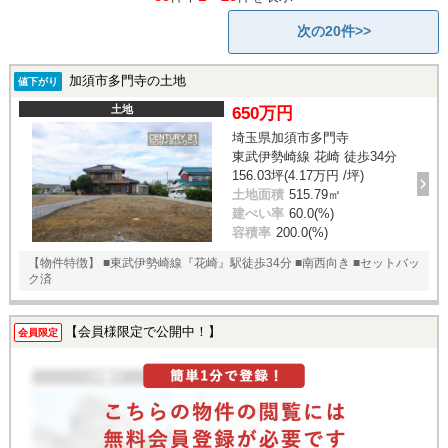
次の20件>>
加須市多門寺の土地
値下がり
土地
650万円
埼玉県加須市多門寺
東武伊勢崎線 花崎 徒歩34分
156.03坪(4.17万円 /坪)
土地面積
515.79㎡
建ぺい率
60.0(%)
容積率
200.0(%)
【物件特徴】 ■東武伊勢崎線『花崎』駅徒歩34分 ■南西向き ■セットバッ
ク済
【会員様限定で公開中！】
会員限定