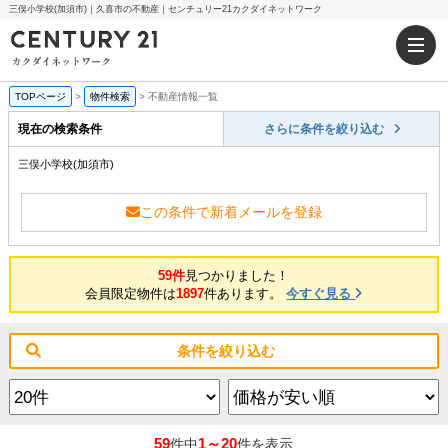
三俣小学校(加須市)｜久喜市の不動産｜センチュリー21カクダイネットワーク
TOPページ
>
物件検索
>
不動産情報一覧
現在の検索条件
さらに条件を絞り込む
三俣小学校(加須市)
この条件で新着メールを登録
59件
見つかりました！
会員限定物件は
1897
件あります。
今すぐ見る
条件を絞り込む
59
1～20
件中
件を表示