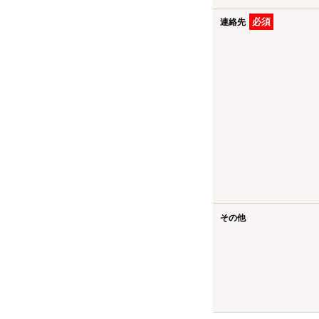
白岡市の中古一戸建て
必須
連絡先
白岡市のマンション
白岡市の土地
加須市の新築一戸建て
加須市の中古一戸建て
加須市のマンション
加須市の土地
その他