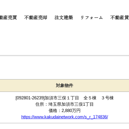
動産売買
不動産売却
注文建築
リフォーム
不動産賃
対象物件
[092801-26239]加須市三俣１丁目 全５棟 ３号棟
住所：埼玉県加須市三俣1丁目
価格：2,880万円
https://www.kakudainetwork.com/s_r_174836/