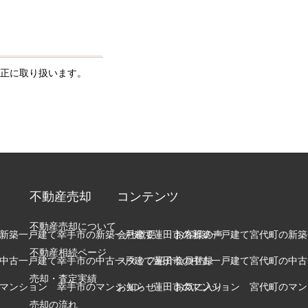
正に取り扱います。
不動産売却
コンテンツ
不動産売却について
新築一戸建て
幸手市の新築一戸建て
会社概要
蓮田市の新築一戸建て
お客様の声
宮代町の新築
不動産相続ページ
中古一戸建て
幸手市の中古一戸建て
スタッフ紹介
蓮田市の中古一戸建て
会員登録
宮代町の中古
売却・査定実績
マンション
幸手市のマンション
お知らせ
蓮田市のマンション
お気に入り
宮代町のマン
売却の流れ