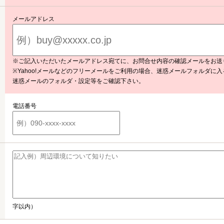
蓮田市の中古一戸建て
高く売
メールアドレス
蓮田市のマンション
仲介手
蓮田市の土地
よくあ
宮代町の新築一戸建て
※ご記入いただいたメールアドレス宛てに、お問合せ内容の確認メールをお送
※Yahoo!メールなどのフリーメールをご利用の場合、迷惑メールフォルダに
宮代町の中古一戸建て
迷惑メールのフォルダ・設定等をご確認下さい。
宮代町のマンション
電話番号
宮代町の土地
字以内）