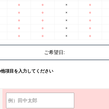
○
○
×
○
○
○
×
○
○
○
×
○
○
○
×
○
○
○
×
○
ご希望日:
不動産
幸手市の新築一戸建て
不動産
の他項目を入力してください
幸手市の中古一戸建て
売却・
幸手市のマンション
売却の
幸手市の土地
売却時
蓮田市の新築一戸建て
仲介と