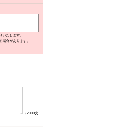
るポイント
数料について
る質問
りいたします。
入る場合があります。
（2000文