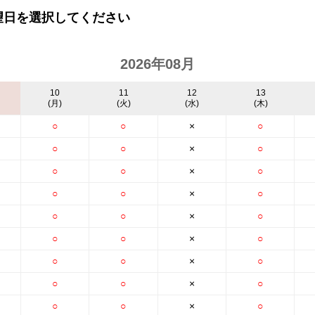
望日を選択してください
2026年08月
10
11
12
13
(月)
(火)
(水)
(木)
○
○
×
○
○
○
×
○
○
○
×
○
○
○
×
○
○
○
×
○
○
○
×
○
○
○
×
○
○
○
×
○
○
○
×
○