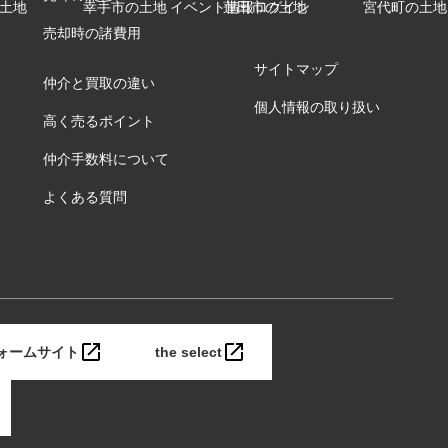
土地
幸手市の土地
イベント情報
蓮田市の土地
ログイン
宮代町の土地
売却時の諸費用
サイトマップ
仲介と買取の違い
個人情報の取り扱い
高く売るポイント
仲介手数料について
よくある質問
ォームサイト
the select