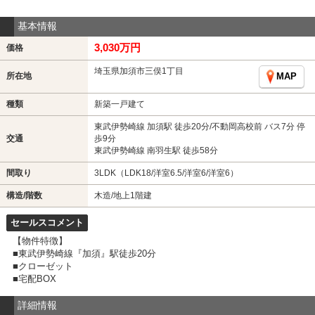
基本情報
3,030万円
価格
埼玉県加須市三俣1丁目
所在地
MAP
種類
新築一戸建て
東武伊勢崎線 加須駅 徒歩20分/不動岡高校前 バス7分 停
交通
歩9分
東武伊勢崎線 南羽生駅 徒歩58分
間取り
3LDK（LDK18/洋室6.5/洋室6/洋室6）
構造/階数
木造/地上1階建
セールスコメント
【物件特徴】
■東武伊勢崎線『加須』駅徒歩20分
■クローゼット
■宅配BOX
詳細情報