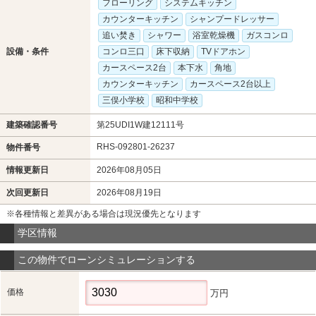
フローリング
システムキッチン
カウンターキッチン
シャンプードレッサー
追い焚き
シャワー
浴室乾燥機
ガスコンロ
設備・条件
コンロ三口
床下収納
TVドアホン
カースペース2台
本下水
角地
カウンターキッチン
カースペース2台以上
三俣小学校
昭和中学校
建築確認番号
第25UDI1W建12111号
RHS-092801-26237
物件番号
情報更新日
2026年08月05日
次回更新日
2026年08月19日
※各種情報と差異がある場合は現況優先となります
学区情報
この物件でローンシミュレーションする
価格
万円