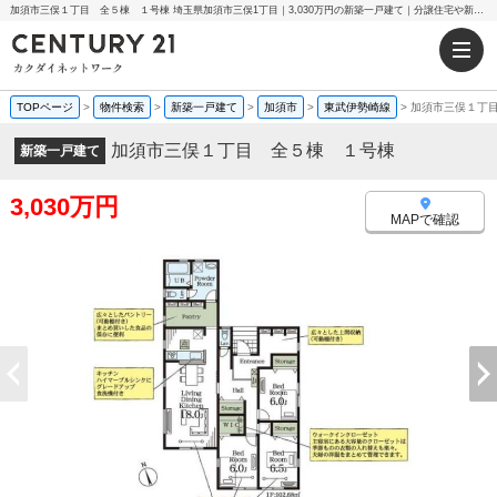
加須市三俣１丁目 全５棟 １号棟 埼玉県加須市三俣1丁目｜3,030万円の新築一戸建て｜分譲住宅や新築物件｜センチュリー21カクダイネットワーク
TOPページ
>
物件検索
>
新築一戸建て
>
加須市
>
東武伊勢崎線
>
加須市三俣１丁
加須市三俣１丁目 全５棟 １号棟
新築一戸建て
3,030万円
MAPで確認