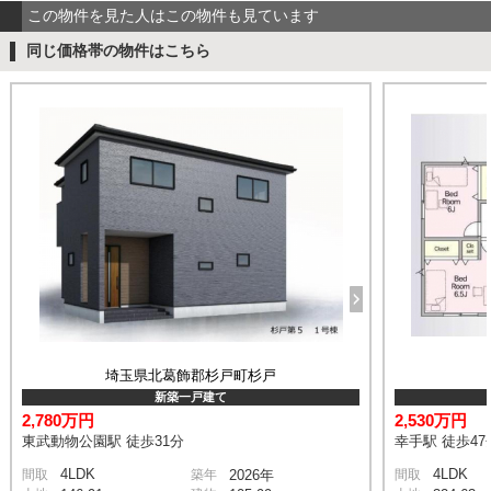
この物件を見た人はこの物件も見ています
同じ価格帯の物件はこちら
埼玉県北葛飾郡杉戸町杉戸
新築一戸建て
2,780万円
2,530万円
東武動物公園駅 徒歩31分
幸手駅 徒歩47
4LDK
4LDK
間取
築年
2026年
間取