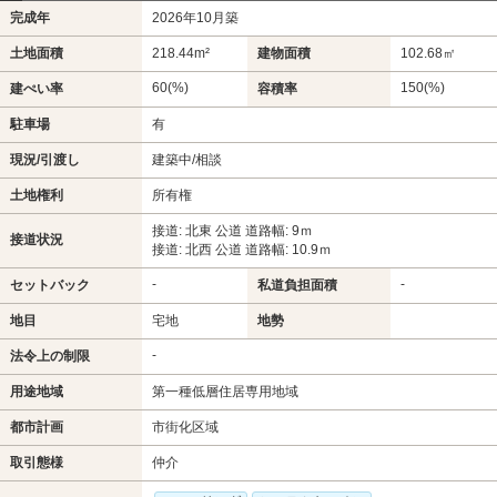
完成年
2026年10月築
土地面積
218.44m²
建物面積
102.68㎡
60(%)
150(%)
建ぺい率
容積率
駐車場
有
現況/引渡し
建築中/相談
土地権利
所有権
接道: 北東 公道 道路幅: 9ｍ
接道状況
接道: 北西 公道 道路幅: 10.9ｍ
-
-
セットバック
私道負担面積
地目
宅地
地勢
-
法令上の制限
用途地域
第一種低層住居専用地域
都市計画
市街化区域
取引態様
仲介