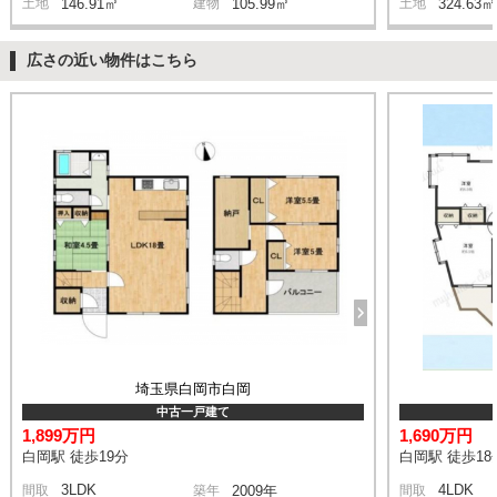
土地
146.91㎡
建物
105.99㎡
土地
324.63㎡
広さの近い物件はこちら
埼玉県白岡市白岡
中古一戸建て
1,899万円
1,690万円
白岡駅 徒歩19分
白岡駅 徒歩18
3LDK
4LDK
間取
築年
2009年
間取