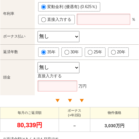
変動金利 (優遇有) (0.625％)
年利率
直接入力する
％
ボーナス払い
返済年数
35年
30年
25年
20年
直接入力する
頭金
万円
ボーナス
毎月のご返済額
物件価格
(×年2回)
80,339円
－
3,030万円
※返済金額はあくまでも目安です。