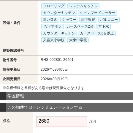
フローリング
システムキッチン
カウンターキッチン
シャンプードレッサー
追い焚き
シャワー
床下収納
バルコニー
設備・条件
TVドアホン
カースペース2台
本下水
カウンターキッチン
カースペース2台以上
久喜東小学校
太東中学校
建築確認番号
RHS-092801-26401
物件番号
情報更新日
2026年08月05日
次回更新日
2026年08月19日
※各種情報と差異がある場合は現況優先となります
学区情報
この物件でローンシミュレーションする
価格
万円