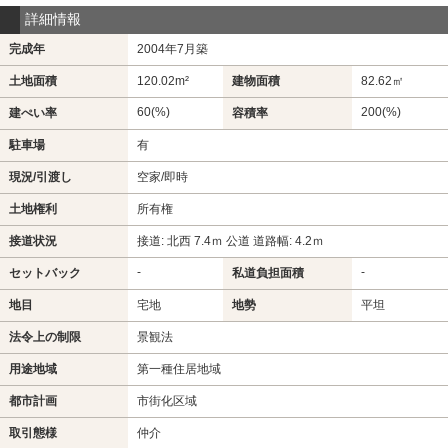
詳細情報
完成年
2004年7月築
土地面積
120.02m²
建物面積
82.62㎡
60(%)
200(%)
建ぺい率
容積率
駐車場
有
現況/引渡し
空家/即時
土地権利
所有権
接道状況
接道: 北西 7.4ｍ 公道 道路幅: 4.2ｍ
-
-
セットバック
私道負担面積
地目
宅地
地勢
平坦
法令上の制限
景観法
用途地域
第一種住居地域
都市計画
市街化区域
取引態様
仲介