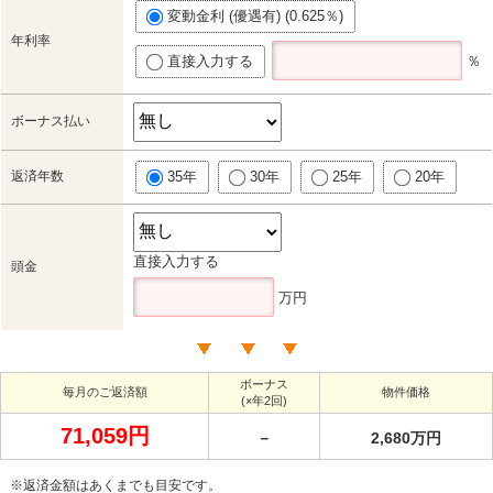
変動金利 (優遇有) (0.625％)
年利率
直接入力する
％
ボーナス払い
返済年数
35年
30年
25年
20年
直接入力する
頭金
万円
ボーナス
毎月のご返済額
物件価格
(×年2回)
71,059円
－
2,680万円
※返済金額はあくまでも目安です。