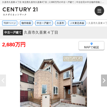
久喜市久喜東４丁目 埼玉県久喜市久喜東4丁目｜2,680万円の中古一戸建て｜中古住宅や中古物件情報｜センチュリー21カクダイネットワーク
TOPページ
>
物件検索
>
中古一戸建て
>
久喜市
>
ＪＲ東北本線
>
久喜市久喜東４
久喜市久喜東４丁目
中古一戸建て
2,680万円
MAPで確認