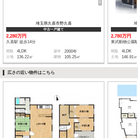
埼玉県久喜市野久喜
中古一戸建て
2,280万円
2,780万円
久喜駅 徒歩14分
東武動物公園駅
4LDK
4LDK
間取
築年
2000年
間取
土地
136.22㎡
建物
105.25㎡
土地
146.91㎡
広さの近い物件はこちら