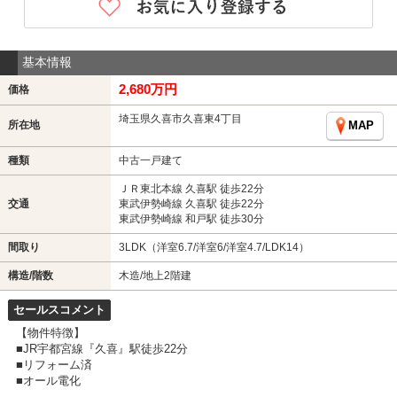
基本情報
2,680万円
価格
埼玉県久喜市久喜東4丁目
所在地
MAP
種類
中古一戸建て
ＪＲ東北本線 久喜駅 徒歩22分
交通
東武伊勢崎線 久喜駅 徒歩22分
東武伊勢崎線 和戸駅 徒歩30分
間取り
3LDK（洋室6.7/洋室6/洋室4.7/LDK14）
構造/階数
木造/地上2階建
セールスコメント
【物件特徴】
■JR宇都宮線『久喜』駅徒歩22分
■リフォーム済
■オール電化