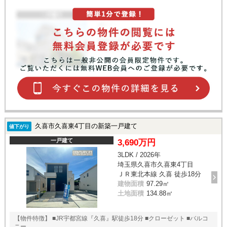
久喜市久喜東4丁目の新築一戸建て
値下がり
一戸建て
3,690万円
3LDK / 2026年
埼玉県久喜市久喜東4丁目
ＪＲ東北本線 久喜 徒歩18分
建物面積
97.29㎡
土地面積
134.88㎡
【物件特徴】 ■JR宇都宮線『久喜』駅徒歩18分 ■クローゼット ■バルコ
ニー