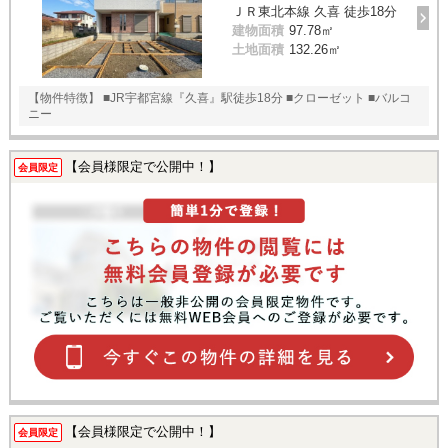
ＪＲ東北本線 久喜 徒歩18分
建物面積
97.78㎡
土地面積
132.26㎡
【物件特徴】 ■JR宇都宮線『久喜』駅徒歩18分 ■クローゼット ■バルコ
ニー
【会員様限定で公開中！】
会員限定
【会員様限定で公開中！】
会員限定