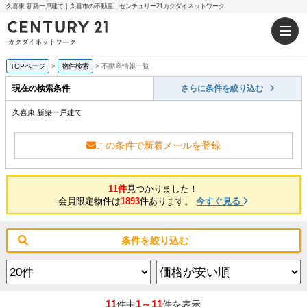
久喜東 新築一戸建て｜久喜市の不動産｜センチュリー21カクダイネットワーク
TOPページ
>
物件検索
>
不動産情報一覧
現在の検索条件
さらに条件を絞り込む
久喜東 新築一戸建て
この条件で新着メールを登録
11件
見つかりました！
会員限定物件は
1893
件あります。
今すぐ見る
条件を絞り込む
11
1～11
件中
件を表示