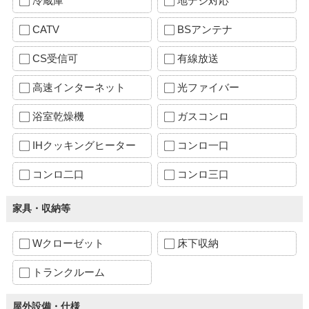
冷蔵庫
地デジ対応
CATV
BSアンテナ
CS受信可
有線放送
高速インターネット
光ファイバー
浴室乾燥機
ガスコンロ
IHクッキングヒーター
コンロ一口
コンロ二口
コンロ三口
家具・収納等
Wクローゼット
床下収納
トランクルーム
屋外設備・仕様