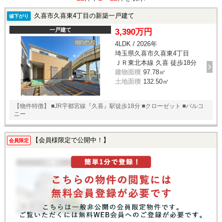
久喜市久喜東4丁目の新築一戸建て
値下がり
一戸建て
3,390万円
4LDK / 2026年
埼玉県久喜市久喜東4丁目
ＪＲ東北本線 久喜 徒歩18分
建物面積
97.78㎡
土地面積
132.50㎡
【物件特徴】 ■JR宇都宮線『久喜』駅徒歩18分 ■クローゼット ■バルコ
ニー
【会員様限定で公開中！】
会員限定