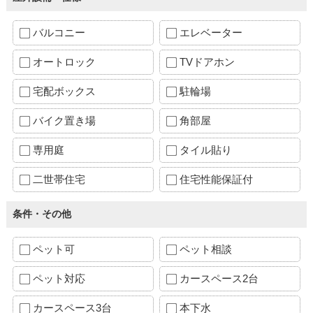
バルコニー
エレベーター
オートロック
TVドアホン
宅配ボックス
駐輪場
バイク置き場
角部屋
専用庭
タイル貼り
二世帯住宅
住宅性能保証付
条件・その他
ペット可
ペット相談
ペット対応
カースペース2台
カースペース3台
本下水