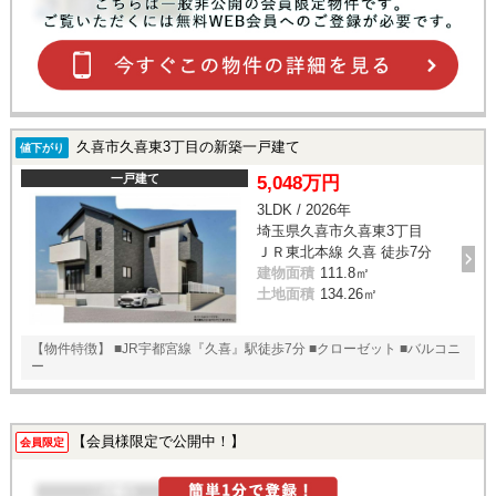
久喜市久喜東3丁目の新築一戸建て
値下がり
一戸建て
5,048万円
3LDK / 2026年
埼玉県久喜市久喜東3丁目
ＪＲ東北本線 久喜 徒歩7分
建物面積
111.8㎡
土地面積
134.26㎡
【物件特徴】 ■JR宇都宮線『久喜』駅徒歩7分 ■クローゼット ■バルコニ
ー
【会員様限定で公開中！】
会員限定