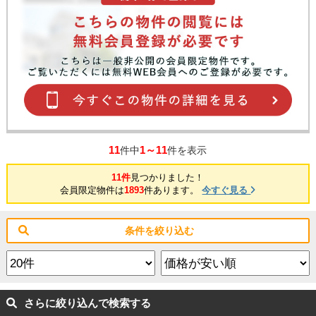
11
1～11
件中
件を表示
11件
見つかりました！
会員限定物件は
1893
件あります。
今すぐ見る
条件を絞り込む
さらに絞り込んで検索する