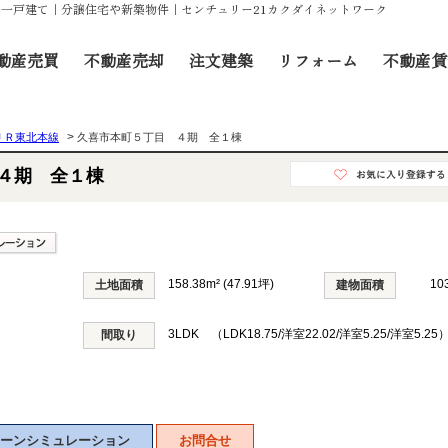
新築一戸建て｜分譲住宅や新築物件｜センチュリー21カクダイネットワーク
動産売買
不動産売却
注文建築
リフォーム
不動産賃
>
ＪＲ東北本線
久喜市本町５丁目 ４期 全１棟
４期 全１棟
158.38m² (47.91坪)
10
土地面積
建物面積
3LDK （LDK18.75/洋室22.02/洋室5.25/洋室5.25
間取り
ーンシミュレーション
お問合せ