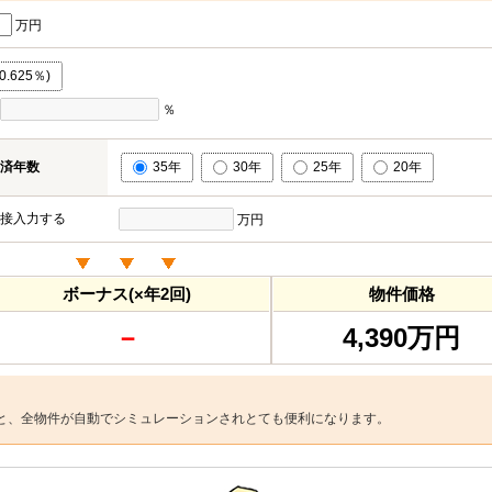
万円
.625％)
％
済年数
35年
30年
25年
20年
接入力する
万円
ボーナス(×年2回)
物件価格
－
4,390万円
と、全物件が自動でシミュレーションされとても便利になります。