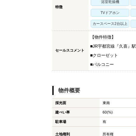
浴室乾燥機
特徴
TVドアホン
カースペース2台以上
【物件特徴】
■JR宇都宮線『久喜』駅
セールスコメント
■クローゼット
物件を探す
■バルコニー
久喜市の新築一戸建て
久喜市の中古一戸建て
物件概要
久喜市のマンション
採光面
東南
久喜市の土地
建ぺい率
60(%)
白岡市の新築一戸建て
駐車場
有
白岡市の中古一戸建て
土地権利
所有権