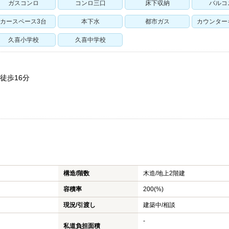
ガスコンロ
コンロ三口
床下収納
バルコ
カースペース3台
本下水
都市ガス
カウンター
久喜小学校
久喜中学校
徒歩16分
不動産
幸手市の新築一戸建て
不動産
幸手市の中古一戸建て
売却・
幸手市のマンション
売却の
構造/階数
木造/
地上2階建
幸手市の土地
売却時
容積率
200(%)
蓮田市の新築一戸建て
仲介と
現況/引渡し
建築中/相談
蓮田市の中古一戸建て
高く売
-
私道負担面積