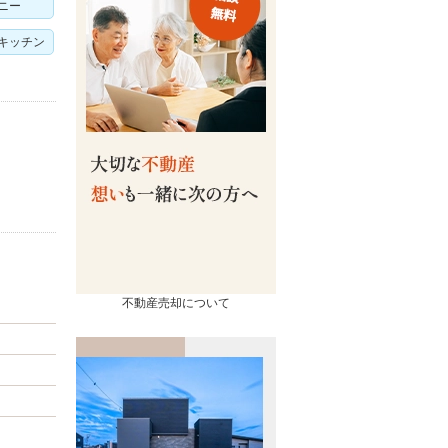
ニー
キッチン
売却
コンテンツ
相続ページ
会社概要
査定実績
スタッフ紹介
不動産売却について
流れ
お知らせ
の諸費用
イベント情報
買取の違い
お客様の声
るポイント