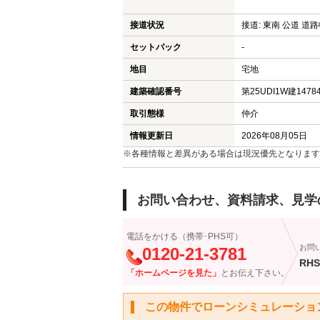
白岡市のマンション
接道状況
接道: 東南 公道 道路幅
白岡市の土地
セットバック
-
地目
加須市の新築一戸建て
宅地
建築確認番号
第25UDI1W建1478
加須市の中古一戸建て
取引態様
仲介
加須市のマンション
情報更新日
2026年08月05日
加須市の土地
※各種情報と差異がある場合は現況優先となります
お問い合わせ、資料請求、見学
電話をかける（携帯･PHS可）
お問
0120-21-3781
RHS
「ホームページを見た」
とお伝え下さい。
この物件でローンシミュレーショ