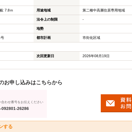
蓮田市のマンション
仲介手
: 7.8ｍ
用途地域
第二種中高層住居専用地域
蓮田市の土地
よくあ
法令上の制限
-
宮代町の新築一戸建て
地勢
4号
都市計画
市街化区域
宮代町の中古一戸建て
宮代町のマンション
次回更新日
2026年08月19日
宮代町の土地
のお申し込みはこちらから
い合わせ番号をお伝えください
-092801-26286
ンする