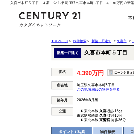
久喜市本町５丁目 ４期 全１棟 埼玉県久喜市本町5丁目｜4,390万円の
不
>
>
TOPページ
>
物件検索
>
新築一戸建て
久喜市
久喜市本町５丁目 
新築一戸建て
価格
4,390万円
埼玉県久喜市本町5丁目
所在地
この地域周辺の物件を見る
2026年8月築
築年月
ＪＲ東北本線
久喜
徒歩16分
交通
東武伊勢崎線
久喜
徒歩16分
ＪＲ東北本線
東鷲宮
徒歩36分
ポイント / 写真
物件概要
ロ