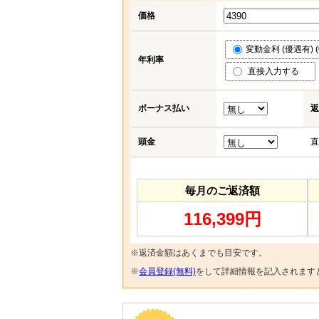
価格
変動金利 (優遇有) (0
年利率
直接入力する
ボーナス払い
返
頭金
直
毎月のご返済額
116,399円
※返済金額はあくまでも目安です。
※
会員登録(無料)
をして詳細情報を記入されます