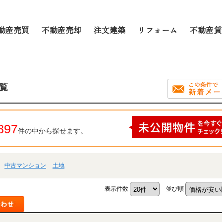
動産売買
不動産売却
注文建築
リフォーム
不動産賃
覧
897
件の中から探せます。
中古マンション
土地
表示件数
並び順