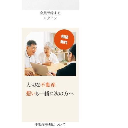
会員登録する
ログイン
売却
コンテンツ
相続ページ
会社概要
査定実績
スタッフ紹介
流れ
お知らせ
の諸費用
イベント情報
買取の違い
お客様の声
るポイント
不動産売却について