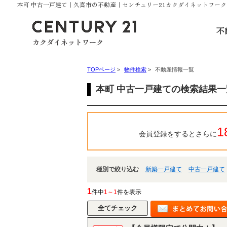
本町 中古一戸建て｜久喜市の不動産｜センチュリー21カクダイネットワーク
不
TOPページ
>
物件検索
>
不動産情報一覧
本町 中古一戸建ての検索結果一
1
会員登録をするとさらに
種別で絞り込む
新築一戸建て
中古一戸建て
1
件中
1～1
件を表示