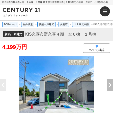
KIS久喜市野久喜４期 全６棟 １号棟 埼玉県久喜市野久喜｜4,199万円の新築一戸建て｜分譲住宅や新築物件｜センチュリー21カクダイネットワーク
TOPページ
>
物件検索
>
新築一戸建て
>
久喜市
>
ＪＲ東北本線
>
KIS久喜市野久
KIS久喜市野久喜４期 全６棟 １号棟
新築一戸建て
4,199万円
MAPで確認