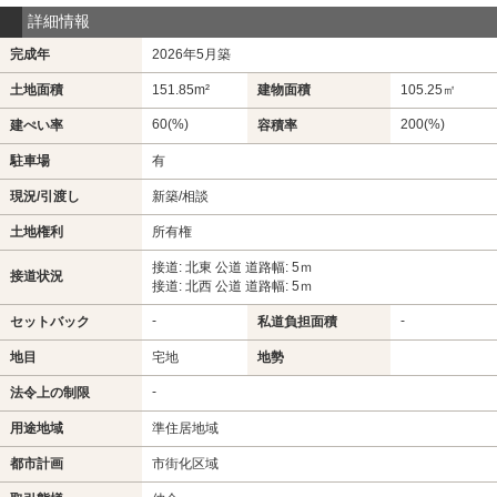
詳細情報
完成年
2026年5月築
土地面積
151.85m²
建物面積
105.25㎡
60(%)
200(%)
建ぺい率
容積率
駐車場
有
現況/引渡し
新築/相談
土地権利
所有権
接道: 北東 公道 道路幅: 5ｍ
接道状況
接道: 北西 公道 道路幅: 5ｍ
-
-
セットバック
私道負担面積
地目
宅地
地勢
-
法令上の制限
用途地域
準住居地域
都市計画
市街化区域