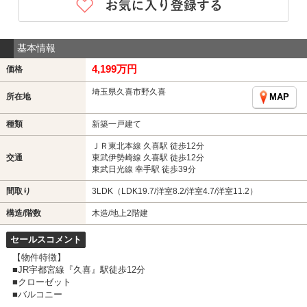
基本情報
4,199万円
価格
埼玉県久喜市野久喜
所在地
MAP
種類
新築一戸建て
ＪＲ東北本線 久喜駅 徒歩12分
交通
東武伊勢崎線 久喜駅 徒歩12分
東武日光線 幸手駅 徒歩39分
間取り
3LDK（LDK19.7/洋室8.2/洋室4.7/洋室11.2）
構造/階数
木造/地上2階建
セールスコメント
【物件特徴】
■JR宇都宮線『久喜』駅徒歩12分
■クローゼット
■バルコニー