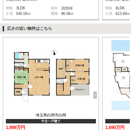
3LDK
4LDK
間取
築年
2026年
間取
土地
545.04㎡
建物
96.68㎡
土地
613.69㎡
広さの近い物件はこちら
埼玉県白岡市白岡
中古一戸建て
1,899万円
1,690万円