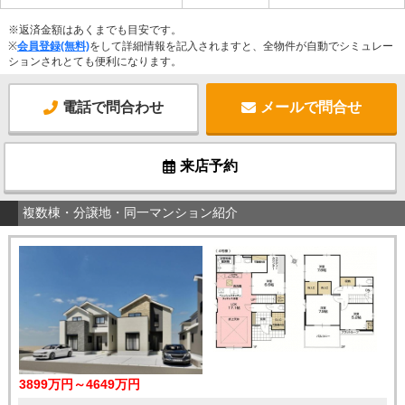
※返済金額はあくまでも目安です。
※
会員登録(無料)
をして詳細情報を記入されますと、全物件が自動でシミュレー
ションされとても便利になります。
電話で問合わせ
メールで問合せ
来店予約
複数棟・分譲地・同一マンション紹介
3899万円～4649万円