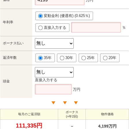
万円
変動金利 (優遇有) (0.625％)
年利率
直接入力する
％
ボーナス払い
返済年数
35年
30年
25年
20年
直接入力する
頭金
万円
ボーナス
毎月のご返済額
物件価格
(×年2回)
111,335円
－
4,199万円