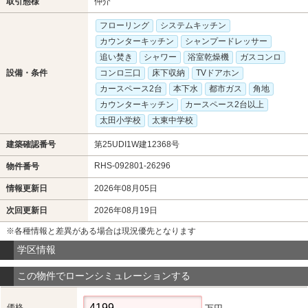
取引態様
仲介
フローリング
システムキッチン
カウンターキッチン
シャンプードレッサー
追い焚き
シャワー
浴室乾燥機
ガスコンロ
設備・条件
コンロ三口
床下収納
TVドアホン
カースペース2台
本下水
都市ガス
角地
カウンターキッチン
カースペース2台以上
太田小学校
太東中学校
建築確認番号
第25UDI1W建12368号
RHS-092801-26296
物件番号
情報更新日
2026年08月05日
次回更新日
2026年08月19日
※各種情報と差異がある場合は現況優先となります
学区情報
この物件でローンシミュレーションする
価格