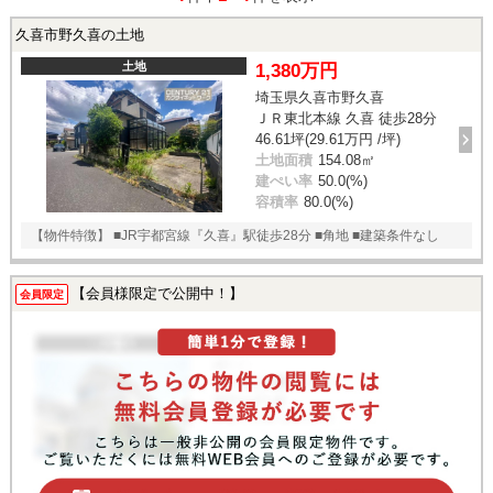
久喜市野久喜の土地
土地
1,380万円
埼玉県久喜市野久喜
ＪＲ東北本線 久喜 徒歩28分
46.61坪(29.61万円 /坪)
土地面積
154.08㎡
建ぺい率
50.0(%)
容積率
80.0(%)
【物件特徴】 ■JR宇都宮線『久喜』駅徒歩28分 ■角地 ■建築条件なし
【会員様限定で公開中！】
会員限定