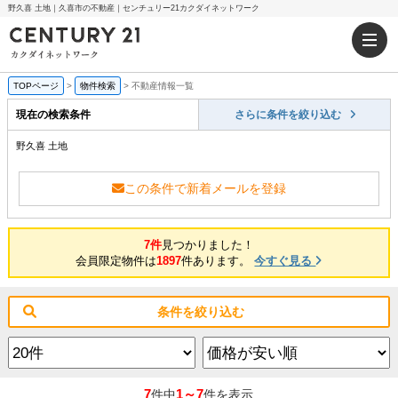
野久喜 土地｜久喜市の不動産｜センチュリー21カクダイネットワーク
TOPページ
>
物件検索
>
不動産情報一覧
現在の検索条件
さらに条件を絞り込む
野久喜 土地
この条件で新着メールを登録
7件
見つかりました！
会員限定物件は
1897
件あります。
今すぐ見る
条件を絞り込む
7
1～7
件中
件を表示