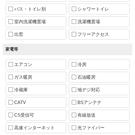
バス・トイレ別
シャワートイレ
室内洗濯機置場
洗濯機置場
出窓
フリーアクセス
家電等
エアコン
冷房
ガス暖房
石油暖房
冷蔵庫
地デジ対応
CATV
BSアンテナ
CS受信可
有線放送
高速インターネット
光ファイバー