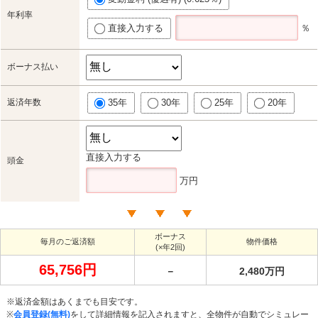
年利率
直接入力する
％
ボーナス払い
返済年数
35年
30年
25年
20年
直接入力する
頭金
万円
ボーナス
毎月のご返済額
物件価格
(×年2回)
65,756円
－
2,480万円
※返済金額はあくまでも目安です。
※
会員登録(無料)
をして詳細情報を記入されますと、全物件が自動でシミュレー