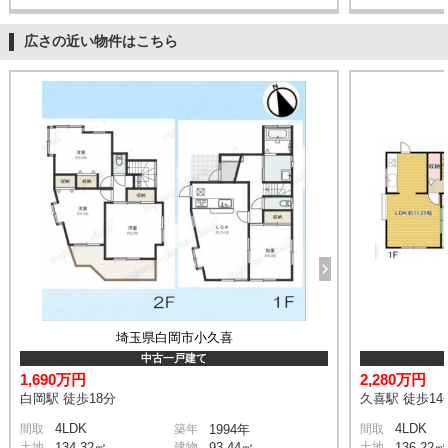
広さの近い物件はこちら
埼玉県白岡市小久喜
中古一戸建て
1,690万円
2,280万円
白岡駅 徒歩18分
久喜駅 徒歩14
4LDK
4LDK
間取
築年
1994年
間取
土地
134.32㎡
建物
93.44㎡
土地
136.22㎡