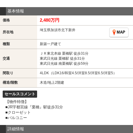
基本情報
2,480万円
価格
埼玉県加須市北下新井
所在地
MAP
種類
新築一戸建て
ＪＲ東北本線 栗橋駅 徒歩31分
交通
東武日光線 栗橋駅 徒歩31分
東武日光線 南栗橋駅 徒歩59分
間取り
4LDK（LDK16/和室4.5/洋室8.5/洋室6.5/洋室5）
構造/階数
木造/地上2階建
セールスコメント
【物件特徴】
■JR宇都宮線『栗橋』駅徒歩31分
■クローゼット
■バルコニー
詳細情報