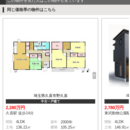
この物件を見た人はこの物件も見ています
同じ価格帯の物件はこちら
埼玉県久喜市野久喜
中古一戸建て
2,280万円
2,780万円
久喜駅 徒歩14分
東武動物公園駅
4LDK
4LDK
間取
築年
2000年
間取
土地
136.22㎡
建物
105.25㎡
土地
146.91㎡