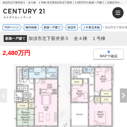
加須市北下新井第５ 全４棟 １号棟 埼玉県加須市北下新井｜2,480万円の新築一戸建て｜分譲住宅や新築物件｜センチュリー21カクダイネットワーク
TOPページ
>
物件検索
>
新築一戸建て
>
加須市
>
ＪＲ東北本線
>
加須市北下新井
加須市北下新井第５ 全４棟 １号棟
新築一戸建て
2,480万円
MAPで確認