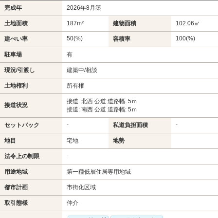
完成年
2026年8月築
土地面積
187m²
建物面積
102.06㎡
50(%)
100(%)
建ぺい率
容積率
駐車場
有
現況/引渡し
建築中/相談
土地権利
所有権
接道: 北西 公道 道路幅: 5ｍ
接道状況
接道: 南西 公道 道路幅: 5ｍ
-
-
セットバック
私道負担面積
地目
宅地
地勢
-
法令上の制限
用途地域
第一種低層住居専用地域
都市計画
市街化区域
取引態様
仲介