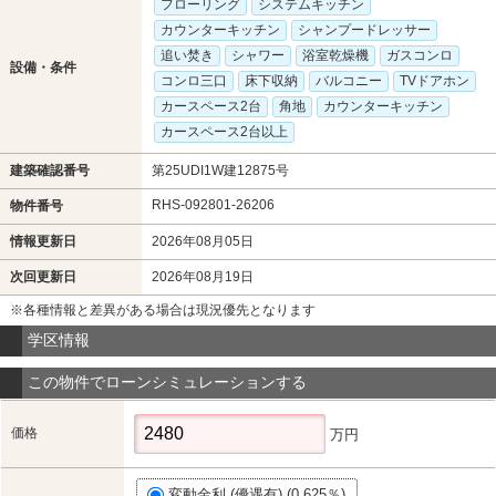
フローリング
システムキッチン
カウンターキッチン
シャンプードレッサー
追い焚き
シャワー
浴室乾燥機
ガスコンロ
設備・条件
コンロ三口
床下収納
バルコニー
TVドアホン
カースペース2台
角地
カウンターキッチン
カースペース2台以上
建築確認番号
第25UDI1W建12875号
RHS-092801-26206
物件番号
情報更新日
2026年08月05日
次回更新日
2026年08月19日
※各種情報と差異がある場合は現況優先となります
学区情報
この物件でローンシミュレーションする
価格
万円
変動金利 (優遇有) (0.625％)