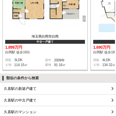
埼玉県白岡市白岡
中古一戸建て
1,899万円
1,690万円
白岡駅 徒歩19分
白岡駅 徒歩18
3LDK
4LDK
間取
築年
2009年
間取
土地
114.15㎡
建物
91.16㎡
土地
134.32㎡
類似の条件から検索
久喜駅の新築戸建て
久喜駅の中古戸建て
久喜駅のマンション