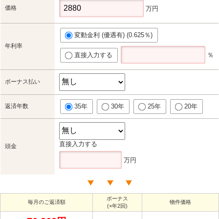
価格
万円
変動金利 (優遇有) (0.625％)
年利率
直接入力する
％
ボーナス払い
返済年数
35年
30年
25年
20年
直接入力する
頭金
万円
ボーナス
毎月のご返済額
物件価格
(×年2回)