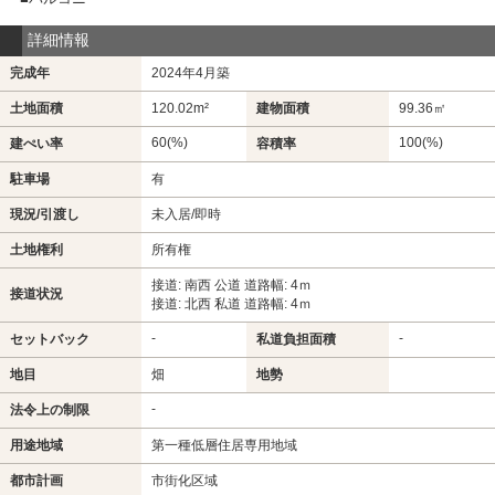
詳細情報
完成年
2024年4月築
土地面積
120.02m²
建物面積
99.36㎡
60(%)
100(%)
建ぺい率
容積率
駐車場
有
現況/引渡し
未入居/即時
土地権利
所有権
接道: 南西 公道 道路幅: 4ｍ
接道状況
接道: 北西 私道 道路幅: 4ｍ
-
-
セットバック
私道負担面積
地目
畑
地勢
-
法令上の制限
用途地域
第一種低層住居専用地域
都市計画
市街化区域