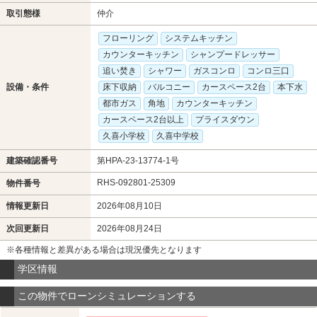
取引態様
仲介
フローリング
システムキッチン
カウンターキッチン
シャンプードレッサー
追い焚き
シャワー
ガスコンロ
コンロ三口
設備・条件
床下収納
バルコニー
カースペース2台
本下水
都市ガス
角地
カウンターキッチン
カースペース2台以上
プライスダウン
久喜小学校
久喜中学校
建築確認番号
第HPA-23-13774-1号
RHS-092801-25309
物件番号
情報更新日
2026年08月10日
次回更新日
2026年08月24日
※各種情報と差異がある場合は現況優先となります
学区情報
この物件でローンシミュレーションする