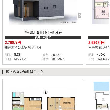
埼玉県北葛飾郡杉戸町杉戸
新築一戸建て
2,780万円
2,530万円
東武動物公園駅 徒歩31分
幸手駅 徒歩47
4LDK
4LDK
間取
築年
2026年
間取
土地
146.91㎡
建物
105.99㎡
土地
324.63㎡
広さの近い物件はこちら