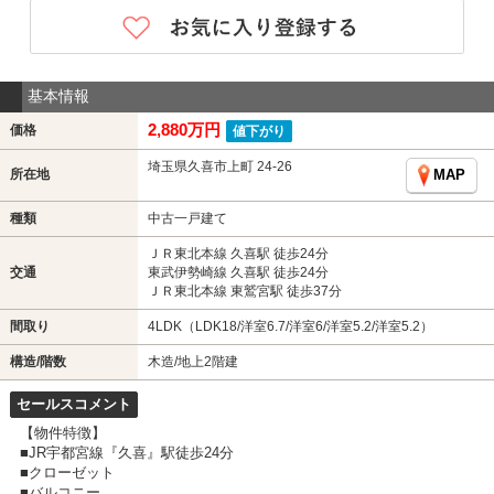
基本情報
2,880万円
価格
値下がり
埼玉県久喜市上町 24-26
所在地
MAP
種類
中古一戸建て
ＪＲ東北本線 久喜駅 徒歩24分
交通
東武伊勢崎線 久喜駅 徒歩24分
ＪＲ東北本線 東鷲宮駅 徒歩37分
間取り
4LDK（LDK18/洋室6.7/洋室6/洋室5.2/洋室5.2）
構造/階数
木造/地上2階建
セールスコメント
【物件特徴】
■JR宇都宮線『久喜』駅徒歩24分
■クローゼット
■バルコニー