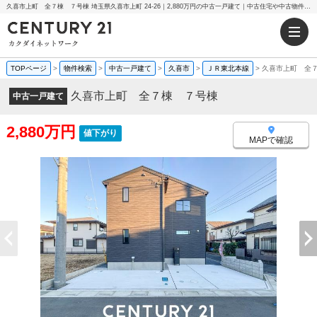
久喜市上町 全７棟 ７号棟 埼玉県久喜市上町 24-26｜2,880万円の中古一戸建て｜中古住宅や中古物件情報｜センチュリー21カクダイネットワーク
TOPページ
>
物件検索
>
中古一戸建て
>
久喜市
>
ＪＲ東北本線
>
久喜市上町 全
久喜市上町 全７棟 ７号棟
中古一戸建て
2,880万円
値下がり
MAPで確認