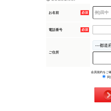
お名前
必須
電話番号
必須
ご住所
会員規約をご
同