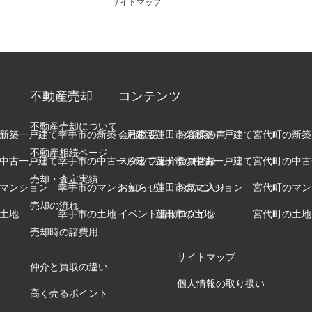
サイトマップ
不動産売却
コンテンツ
不動産売却について
新築一戸建て
幸手市の新築一戸建て
会社概要
蓮田市の新築一戸建て
お客様の声
宮代町の新築
不動産相続ページ
中古一戸建て
幸手市の中古一戸建て
スタッフ紹介
蓮田市の中古一戸建て
会員登録
宮代町の中古
売却・査定実績
マンション
幸手市のマンション
お知らせ
蓮田市のマンション
お気に入り
宮代町のマン
売却の流れ
土地
幸手市の土地
イベント情報
蓮田市の土地
ログイン
宮代町の土地
売却時の諸費用
サイトマップ
仲介と買取の違い
個人情報の取り扱い
高く売るポイント