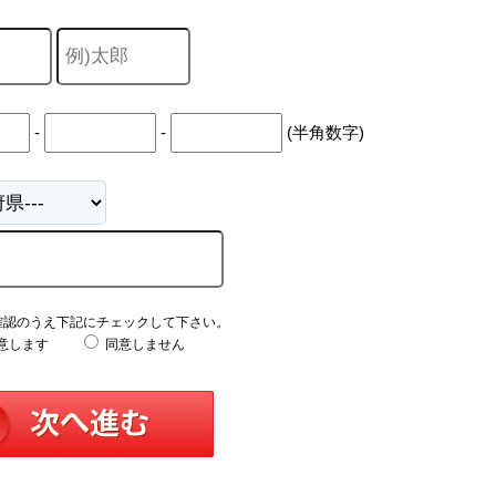
-
-
(半角数字)
確認のうえ下記にチェックして下さい。
意します
同意しません