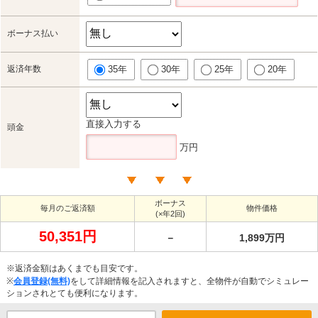
ボーナス払い
返済年数
35年
30年
25年
20年
直接入力する
頭金
万円
ボーナス
毎月のご返済額
物件価格
(×年2回)
50,351円
－
1,899万円
※返済金額はあくまでも目安です。
※
会員登録(無料)
をして詳細情報を記入されますと、全物件が自動でシミュレー
ションされとても便利になります。