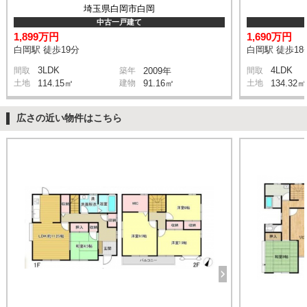
埼玉県白岡市白岡
中古一戸建て
1,899万円
1,690万円
白岡駅 徒歩19分
白岡駅 徒歩18
3LDK
4LDK
間取
築年
2009年
間取
土地
114.15㎡
建物
91.16㎡
土地
134.32㎡
広さの近い物件はこちら