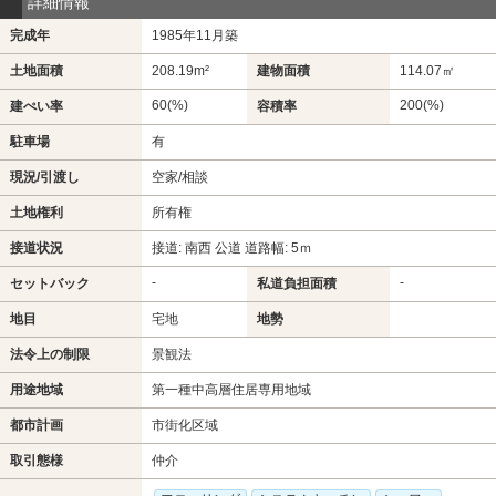
詳細情報
完成年
1985年11月築
土地面積
208.19m²
建物面積
114.07㎡
60(%)
200(%)
建ぺい率
容積率
駐車場
有
現況/引渡し
空家/相談
土地権利
所有権
接道状況
接道: 南西 公道 道路幅: 5ｍ
-
-
セットバック
私道負担面積
地目
宅地
地勢
法令上の制限
景観法
用途地域
第一種中高層住居専用地域
都市計画
市街化区域
取引態様
仲介