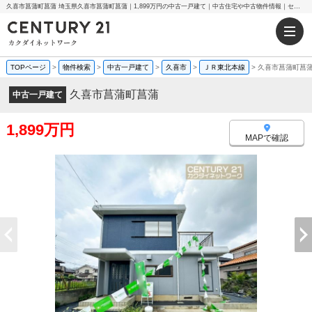
久喜市菖蒲町菖蒲 埼玉県久喜市菖蒲町菖蒲｜1,899万円の中古一戸建て｜中古住宅や中古物件情報｜センチュリー21カクダイネットワーク
TOPページ
>
物件検索
>
中古一戸建て
>
久喜市
>
ＪＲ東北本線
>
久喜市菖蒲町菖
久喜市菖蒲町菖蒲
中古一戸建て
1,899万円
MAPで確認