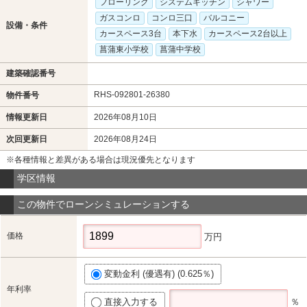
フローリング
システムキッチン
シャワー
ガスコンロ
コンロ三口
バルコニー
設備・条件
カースペース3台
本下水
カースペース2台以上
菖蒲東小学校
菖蒲中学校
建築確認番号
RHS-092801-26380
物件番号
情報更新日
2026年08月10日
次回更新日
2026年08月24日
※各種情報と差異がある場合は現況優先となります
学区情報
この物件でローンシミュレーションする
価格
万円
変動金利 (優遇有) (0.625％)
年利率
直接入力する
％