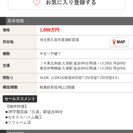
基本情報
1,899万円
価格
埼玉県久喜市菖蒲町菖蒲
所在地
MAP
種類
中古一戸建て
ＪＲ東北本線 久喜駅 徒歩94分/馬場 バス29分 停歩9分
交通
東武伊勢崎線 久喜駅 徒歩94分/馬場 バス29分 停歩9分
間取り
4LDK（LDK15/和室8/洋室7.25/洋室7.25/洋室4.5）
構造/階数
軽量鉄骨造/地上2階建
セールスコメント
【物件特徴】
■JR宇都宮線『久喜』駅徒歩94分
■セキスイハイム施工
■リフォーム済