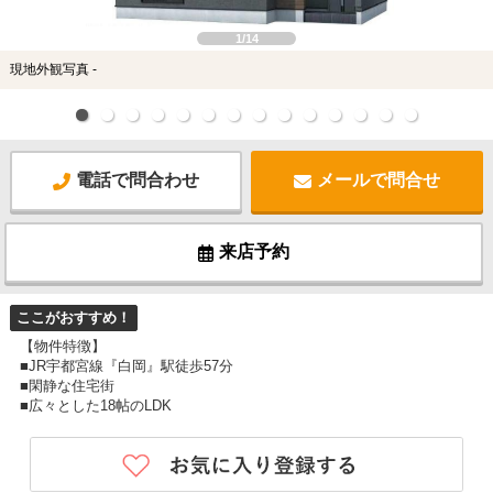
1/14
現地外観写真 -
電話で問合わせ
メールで問合せ
来店予約
ここがおすすめ！
【物件特徴】
■JR宇都宮線『白岡』駅徒歩57分
■閑静な住宅街
■広々とした18帖のLDK