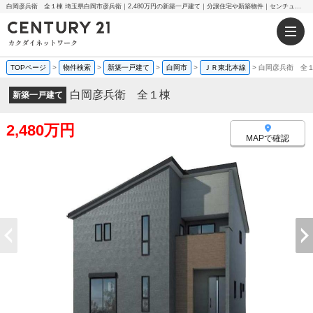
白岡彦兵衛 全１棟 埼玉県白岡市彦兵衛｜2,480万円の新築一戸建て｜分譲住宅や新築物件｜センチュリー21カクダイネットワーク
TOPページ
>
物件検索
>
新築一戸建て
>
白岡市
>
ＪＲ東北本線
>
白岡彦兵衛 全
白岡彦兵衛 全１棟
新築一戸建て
2,480万円
MAPで確認