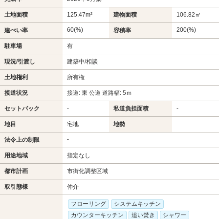
土地面積
125.47m²
建物面積
106.82㎡
60(%)
200(%)
建ぺい率
容積率
駐車場
有
現況/引渡し
建築中/相談
土地権利
所有権
接道状況
接道: 東 公道 道路幅: 5ｍ
-
-
セットバック
私道負担面積
地目
宅地
地勢
-
法令上の制限
用途地域
指定なし
都市計画
市街化調整区域
取引態様
仲介
フローリング
システムキッチン
カウンターキッチン
追い焚き
シャワー