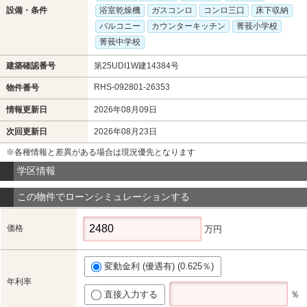
設備・条件
浴室乾燥機
ガスコンロ
コンロ三口
床下収納
バルコニー
カウンターキッチン
菁莪小学校
菁莪中学校
建築確認番号
第25UDI1W建14384号
RHS-092801-26353
物件番号
情報更新日
2026年08月09日
次回更新日
2026年08月23日
※各種情報と差異がある場合は現況優先となります
学区情報
この物件でローンシミュレーションする
価格
万円
変動金利 (優遇有) (0.625％)
年利率
直接入力する
％