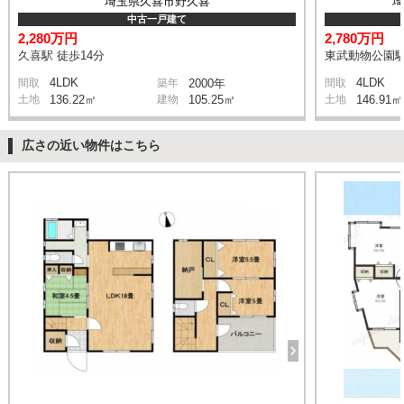
埼玉県久喜市野久喜
中古一戸建て
2,280万円
2,780万円
久喜駅 徒歩14分
東武動物公園駅
4LDK
4LDK
間取
築年
2000年
間取
土地
136.22㎡
建物
105.25㎡
土地
146.91㎡
広さの近い物件はこちら