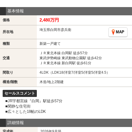
基本情報
2,480万円
価格
埼玉県白岡市彦兵衛
所在地
MAP
種類
新築一戸建て
ＪＲ東北本線 白岡駅 徒歩57分
交通
東武伊勢崎線 東武動物公園駅 徒歩42分
ＪＲ東北本線 新白岡駅 徒歩61分
間取り
4LDK（LDK18/洋室7/洋室5/洋室5/洋室4.5）
構造/階数
木造/地上2階建
セールスコメント
■JR宇都宮線『白岡』駅徒歩57分
■閑静な住宅街
■広々とした18帖のLDK
詳細情報
完成年
2026年9月築