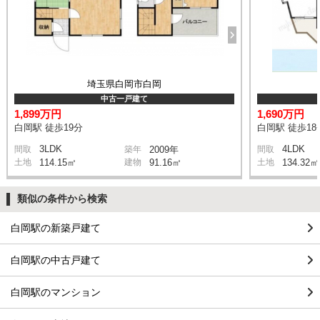
埼玉県白岡市白岡
中古一戸建て
1,899万円
1,690万円
白岡駅 徒歩19分
白岡駅 徒歩18
3LDK
4LDK
間取
築年
2009年
間取
土地
114.15㎡
建物
91.16㎡
土地
134.32㎡
類似の条件から検索
白岡駅の新築戸建て
白岡駅の中古戸建て
白岡駅のマンション