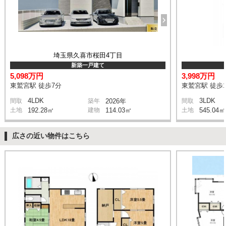
埼玉県久喜市桜田4丁目
新築一戸建て
5,098万円
3,998万円
東鷲宮駅 徒歩7分
東鷲宮駅 徒歩1
4LDK
3LDK
間取
築年
2026年
間取
土地
192.28㎡
建物
114.03㎡
土地
545.04㎡
広さの近い物件はこちら