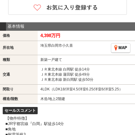
基本情報
4,398万円
価格
埼玉県白岡市小久喜
所在地
MAP
種類
新築一戸建て
ＪＲ東北本線 白岡駅 徒歩14分
交通
ＪＲ東北本線 蓮田駅 徒歩49分
ＪＲ東北本線 新白岡駅 徒歩50分
間取り
4LDK（LDK18/洋室4.5/洋室6.25/洋室6/洋室5.25）
構造/階数
木造/地上2階建
セールスコメント
【物件特徴】
■JR宇都宮線『白岡』駅徒歩14分
■角地
■耐震等級3