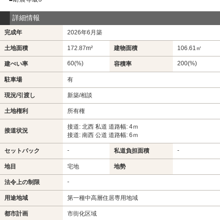
詳細情報
完成年
2026年6月築
土地面積
172.87m²
建物面積
106.61㎡
60(%)
200(%)
建ぺい率
容積率
駐車場
有
現況/引渡し
新築/相談
土地権利
所有権
接道: 北西 私道 道路幅: 4ｍ
接道状況
接道: 南西 公道 道路幅: 6ｍ
-
-
セットバック
私道負担面積
地目
宅地
地勢
-
法令上の制限
用途地域
第一種中高層住居専用地域
都市計画
市街化区域