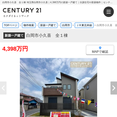
白岡市小久喜 全１棟 埼玉県白岡市小久喜｜4,398万円の新築一戸建て｜分譲住宅や新築物件｜センチュリー21カクダイネットワーク
TOPページ
>
物件検索
>
新築一戸建て
>
白岡市
>
ＪＲ東北本線
>
白岡市小久喜 
白岡市小久喜 全１棟
新築一戸建て
4,398万円
MAPで確認