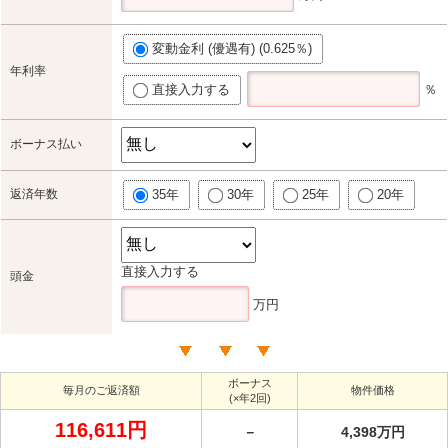
変動金利 (優遇有) (0.625％)
年利率
直接入力する
％
ボーナス払い
返済年数
35年
30年
25年
20年
直接入力する
頭金
万円
ボーナス
毎月のご返済額
物件価格
(×年2回)
116,611円
－
4,398万円