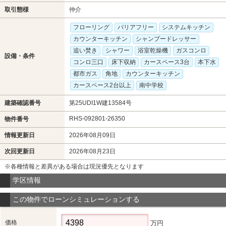
取引態様
仲介
フローリング
バリアフリー
システムキッチン
カウンターキッチン
シャンプードレッサー
追い焚き
シャワー
浴室乾燥機
ガスコンロ
設備・条件
コンロ三口
床下収納
カースペース3台
本下水
都市ガス
角地
カウンターキッチン
カースペース2台以上
南中学校
建築確認番号
第25UDI1W建13584号
RHS-092801-26350
物件番号
情報更新日
2026年08月09日
次回更新日
2026年08月23日
※各種情報と差異がある場合は現況優先となります
学区情報
この物件でローンシミュレーションする
価格
万円