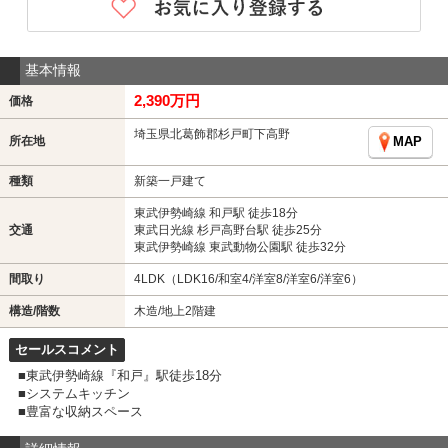
基本情報
2,390万円
価格
埼玉県北葛飾郡杉戸町下高野
所在地
MAP
種類
新築一戸建て
東武伊勢崎線 和戸駅 徒歩18分
交通
東武日光線 杉戸高野台駅 徒歩25分
東武伊勢崎線 東武動物公園駅 徒歩32分
間取り
4LDK（LDK16/和室4/洋室8/洋室6/洋室6）
構造/階数
木造/地上2階建
セールスコメント
■東武伊勢崎線『和戸』駅徒歩18分
■システムキッチン
■豊富な収納スペース