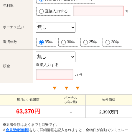
年利率
直接入力する
％
ボーナス払い
返済年数
35年
30年
25年
20年
直接入力する
頭金
万円
ボーナス
毎月のご返済額
物件価格
(×年2回)
63,370円
－
2,390万円
※返済金額はあくまでも目安です。
※
会員登録(無料)
をして詳細情報を記入されますと、全物件が自動でシミュレー