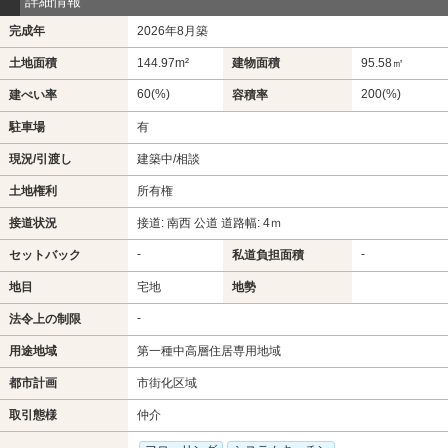
詳細情報
完成年
2026年8月築
土地面積
144.97m²
建物面積
95.58㎡
60(%)
200(%)
建ぺい率
容積率
駐車場
有
現況/引渡し
建築中/相談
土地権利
所有権
接道状況
接道: 南西 公道 道路幅: 4ｍ
-
-
セットバック
私道負担面積
地目
宅地
地勢
-
法令上の制限
用途地域
第一種中高層住居専用地域
都市計画
市街化区域
取引態様
仲介