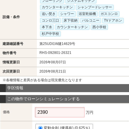
フローリング
システムキッチン
カウンターキッチン
シャンプードレッサー
追い焚き
シャワー
浴室乾燥機
ガスコンロ
設備・条件
コンロ三口
床下収納
バルコニー
TVドアホン
本下水
カウンターキッチン
西小学校
杉戸中学校
建築確認番号
第25UDI1W建14629号
RHS-092801-26321
物件番号
情報更新日
2026年08月07日
次回更新日
2026年08月21日
※各種情報と差異がある場合は現況優先となります
学区情報
この物件でローンシミュレーションする
価格
万円
変動金利 (優遇有) (0.625％)