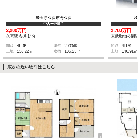
埼玉県久喜市野久喜
中古一戸建て
2,280万円
2,780万円
久喜駅 徒歩14分
東武動物公園駅
4LDK
4LDK
間取
築年
2000年
間取
土地
136.22㎡
建物
105.25㎡
土地
146.91㎡
広さの近い物件はこちら