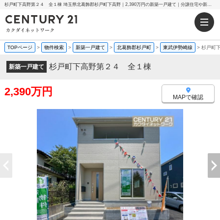
杉戸町下高野第２４ 全１棟 埼玉県北葛飾郡杉戸町下高野｜2,390万円の新築一戸建て｜分譲住宅や新築物件｜センチュリー21カクダイネットワーク
TOPページ
>
物件検索
>
新築一戸建て
>
北葛飾郡杉戸町
>
東武伊勢崎線
>
杉戸町
杉戸町下高野第２４ 全１棟
新築一戸建て
2,390万円
MAPで確認