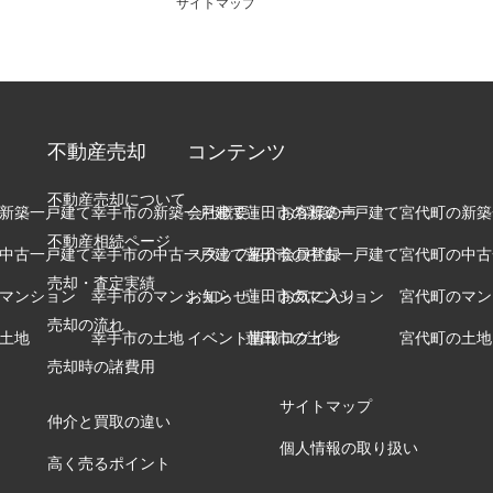
サイトマップ
不動産売却
コンテンツ
不動産売却について
新築一戸建て
幸手市の新築一戸建て
会社概要
蓮田市の新築一戸建て
お客様の声
宮代町の新築
不動産相続ページ
中古一戸建て
幸手市の中古一戸建て
スタッフ紹介
蓮田市の中古一戸建て
会員登録
宮代町の中古
売却・査定実績
マンション
幸手市のマンション
お知らせ
蓮田市のマンション
お気に入り
宮代町のマン
売却の流れ
土地
幸手市の土地
イベント情報
蓮田市の土地
ログイン
宮代町の土地
売却時の諸費用
サイトマップ
仲介と買取の違い
個人情報の取り扱い
高く売るポイント