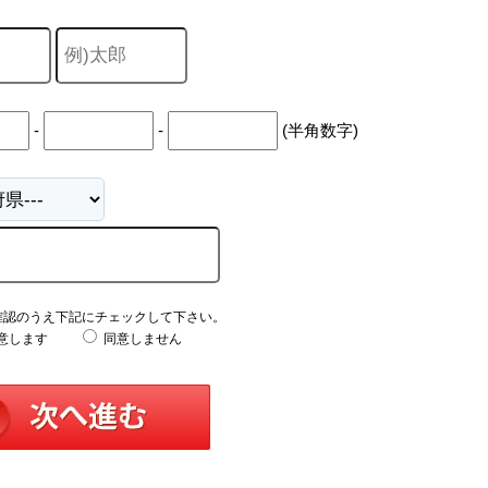
-
-
(半角数字)
確認のうえ下記にチェックして下さい。
意します
同意しません