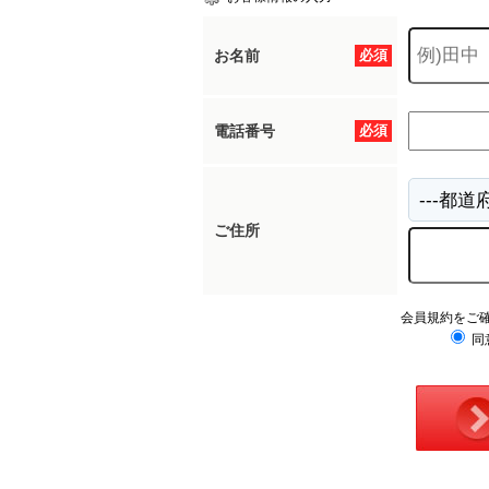
お名前
必須
電話番号
必須
ご住所
会員規約をご
同