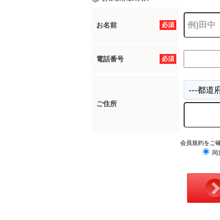
お名前
必須
電話番号
必須
ご住所
会員規約をご
同