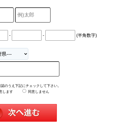
-
-
(半角数字)
確認のうえ下記にチェックして下さい。
意します
同意しません