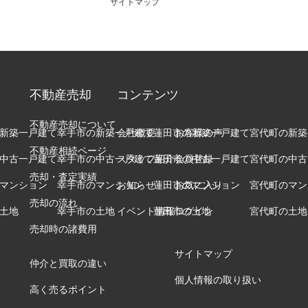
サイトマップ
不動産売却
コンテンツ
不動産売却について
新築一戸建て
幸手市の新築一戸建て
会社概要
蓮田市の新築一戸建て
お客様の声
宮代町の新築
不動産相続ページ
中古一戸建て
幸手市の中古一戸建て
スタッフ紹介
蓮田市の中古一戸建て
会員登録
宮代町の中古
売却・査定実績
マンション
幸手市のマンション
お知らせ
蓮田市のマンション
お気に入り
宮代町のマン
売却の流れ
土地
幸手市の土地
イベント情報
蓮田市の土地
ログイン
宮代町の土地
売却時の諸費用
サイトマップ
仲介と買取の違い
個人情報の取り扱い
高く売るポイント