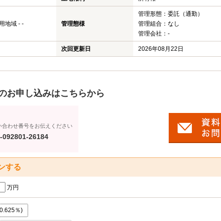
蓮田市のマンション
仲介手
管理形態：委託（通勤）
域 - -
管理態様
管理組合：なし
蓮田市の土地
よくあ
管理会社：-
宮代町の新築一戸建て
次回更新日
2026年08月22日
宮代町の中古一戸建て
宮代町のマンション
のお申し込みはこちらから
宮代町の土地
い合わせ番号をお伝えください
-092801-26184
ンする
万円
.625％)