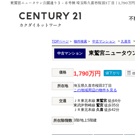
東鷲宮ニュータウン公園通り３－８号棟 埼玉県久喜市桜田3丁目｜1,790
不
>
TOPページ
>
物件検索
>
中古マンション
久喜市
東鷲宮ニュータウ
中古マンション
価格
1,790万円
値下がり
埼玉県久喜市桜田3丁目
所在地
この地域周辺の物件を見る
ＪＲ東北本線
東鷲宮
徒歩6分
交通
東武伊勢崎線
鷲宮
徒歩35分
ＪＲ東北本線
久喜
徒歩42分
3階/地上5階建
所在階/階数