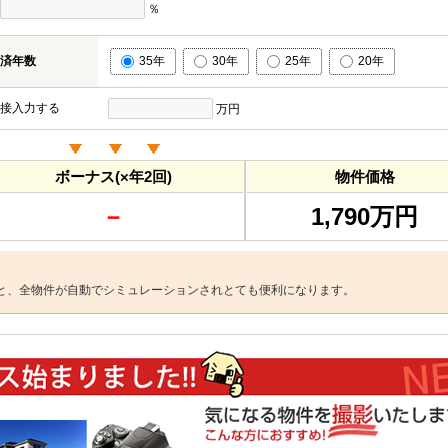
％
済年数
35年
30年
25年
20年
接入力する
万円
ボーナス(×年2回)
物件価格
－
1,790万円
と、全物件が自動でシミュレーションされとても便利になります。