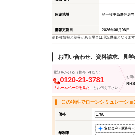
白岡市のマンション
用途地域
第一種中高層住居専用地
白岡市の土地
加須市の新築一戸建て
情報更新日
2026年08月08日
※各種情報と差異がある場合は現況優先となります
加須市の中古一戸建て
加須市のマンション
お問い合わせ、資料請求、見学
加須市の土地
電話をかける（携帯･PHS可）
お問
0120-21-3781
RHS
「ホームページを見た」
とお伝え下さい。
この物件でローンシミュレーショ
価格
変動金利 (優遇有) (0
年利率