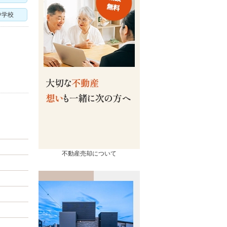
中学校
売却
コンテンツ
相続ページ
会社概要
査定実績
スタッフ紹介
不動産売却について
流れ
お知らせ
の諸費用
イベント情報
買取の違い
お客様の声
るポイント