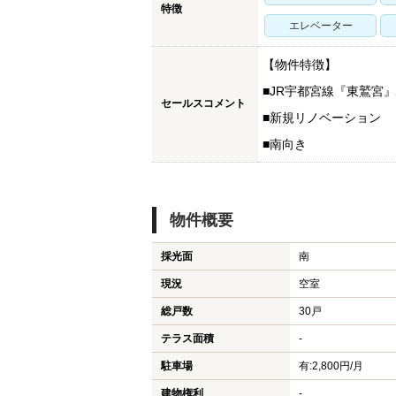
特徴
エレベーター
【物件特徴】
■JR宇都宮線『東鷲宮
セールスコメント
■新規リノベーション
■南向き
物件を探す
久喜市の新築一戸建て
物件概要
久喜市の中古一戸建て
採光面
南
久喜市のマンション
現況
空室
総戸数
30戸
久喜市の土地
テラス面積
-
白岡市の新築一戸建て
駐車場
有:2,800円/月
白岡市の中古一戸建て
建物権利
-