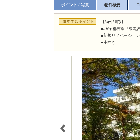
ポイント / 写真
物件概要
ロ
【物件特徴】
■JR宇都宮線『東鷲
■新規リノベーション
■南向き