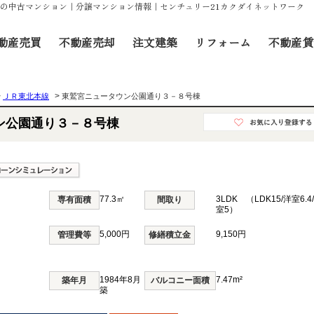
万円の中古マンション｜分譲マンション情報｜センチュリー21カクダイネットワーク
動産売買
不動産売却
注文建築
リフォーム
不動産賃
>
>
ＪＲ東北本線
東鷲宮ニュータウン公園通り３－８号棟
ン公園通り３－８号棟
77.3㎡
3LDK （LDK15/洋室6.4
専有面積
間取り
室5）
5,000円
9,150円
管理費等
修繕積立金
1984年8月
7.47m²
築年月
バルコニー面積
築