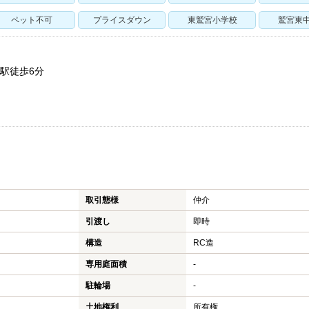
ペット不可
プライスダウン
東鷲宮小学校
鷲宮東
』駅徒歩6分
不動産
幸手市の新築一戸建て
不動産
幸手市の中古一戸建て
売却・
取引態様
仲介
幸手市のマンション
売却の
引渡し
即時
構造
RC造
幸手市の土地
売却時
専用庭面積
-
蓮田市の新築一戸建て
仲介と
駐輪場
-
蓮田市の中古一戸建て
高く売
土地権利
所有権