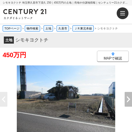
シモキヨクトチ 埼玉県久喜市下清久 250｜450万円の土地｜売地や分譲地情報｜センチュリー21カクダイネットワーク
TOPページ
>
物件検索
>
土地
>
久喜市
>
ＪＲ東北本線
>
シモキヨクトチ
シモキヨクトチ
土地
450万円
MAPで確認