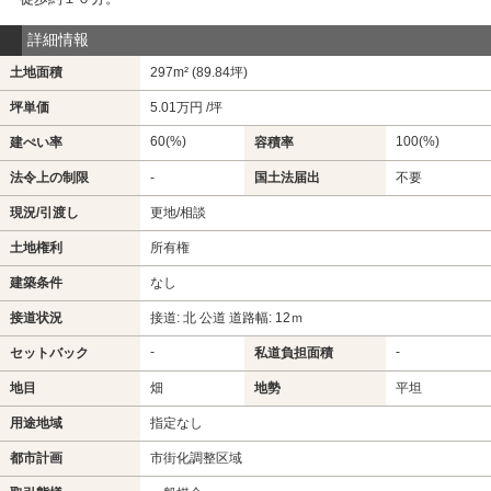
詳細情報
土地面積
297m² (89.84坪)
坪単価
5.01万円 /坪
60(%)
100(%)
建ぺい率
容積率
法令上の制限
-
国土法届出
不要
現況/引渡し
更地/相談
土地権利
所有権
建築条件
なし
接道状況
接道: 北 公道 道路幅: 12ｍ
-
-
セットバック
私道負担面積
地目
畑
地勢
平坦
用途地域
指定なし
都市計画
市街化調整区域