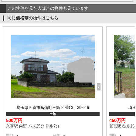
この物件を見た人はこの物件も見ています
同じ価格帯の物件はこちら
埼玉県久喜市菖蒲町三箇 2963-3、2962-6
埼玉
土地
500万円
450万円
久喜駅 向野 バス25分 停歩7分
鷲宮駅 徒歩16
-
-
-
間取
築年
間取