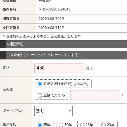
取引態様
一般媒介
RHS-092801-24043
物件番号
情報更新日
2026年08月05日
次回更新日
2026年08月19日
※各種情報と差異がある場合は現況優先となります
学区情報
この物件でローンシミュレーションする
価格
万円
変動金利 (優遇有) (0.625％)
年利率
直接入力する
％
ボーナス払い
返済年数
35年
30年
25年
20年