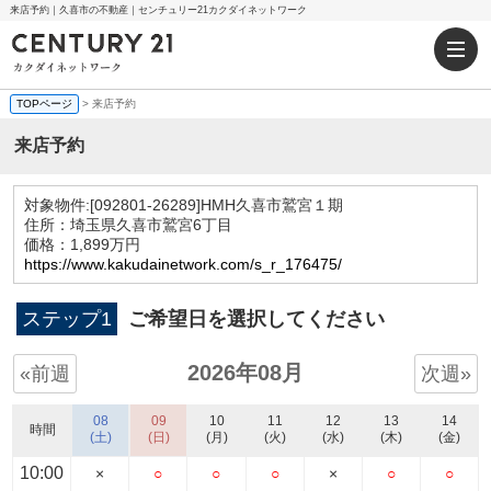
来店予約｜久喜市の不動産｜センチュリー21カクダイネットワーク
TOPページ
> 来店予約
来店予約
対象物件:
[092801-26289]HMH久喜市鷲宮１期
住所：埼玉県久喜市鷲宮6丁目
価格：1,899万円
https://www.kakudainetwork.com/s_r_176475/
ステップ1
ご希望日を選択してください
2026年08月
«前週
次週»
08
09
10
11
12
13
14
時間
(土)
(日)
(月)
(火)
(水)
(木)
(金)
10:00
×
○
○
○
×
○
○