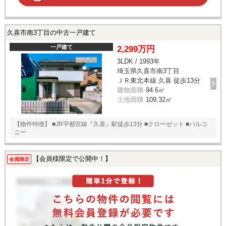
久喜市南3丁目の中古一戸建て
一戸建て
2,299万円
3LDK / 1993年
埼玉県久喜市南3丁目
ＪＲ東北本線 久喜 徒歩13分
建物面積
94.6㎡
土地面積
109.32㎡
【物件特徴】 ■JR宇都宮線『久喜』駅徒歩13分 ■クローゼット ■バルコ
ニー
【会員様限定で公開中！】
会員限定