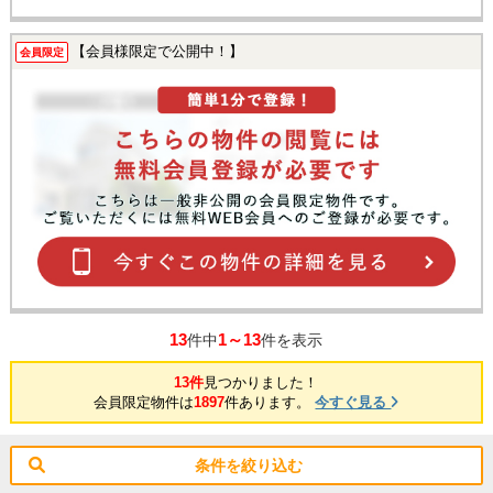
【会員様限定で公開中！】
会員限定
13
1～13
件中
件を表示
13件
見つかりました！
会員限定物件は
1897
件あります。
今すぐ見る
条件を絞り込む