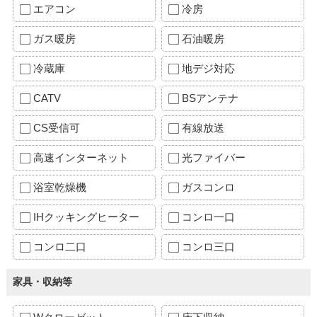
エアコン
冷房
ガス暖房
石油暖房
冷蔵庫
地デジ対応
CATV
BSアンテナ
CS受信可
有線放送
高速インターネット
光ファイバー
浴室乾燥機
ガスコンロ
IHクッキングヒーター
コンロ一口
コンロ二口
コンロ三口
家具・収納等