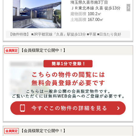
埼玉県久喜市南3丁目
ＪＲ東北本線 久喜 徒歩13分
建物面積
100.2㎡
土地面積
167.00㎡
【物件特徴】 ■JR宇都宮線『久喜』駅徒歩13分 ■平屋 ■日当たり良好
【会員様限定で公開中！】
会員限定
【会員様限定で公開中！】
会員限定