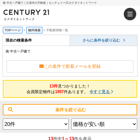
南 中古一戸建て｜久喜市の不動産｜センチュリー21カクダイネットワーク
TOPページ
>
物件検索
>
不動産情報一覧
現在の検索条件
さらに条件を絞り込む
南 中古一戸建て
この条件で新着メールを登録
13件
見つかりました！
会員限定物件は
1897
件あります。
今すぐ見る
条件を絞り込む
13
1～13
件中
件を表示