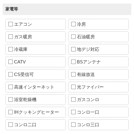
家電等
エアコン
冷房
ガス暖房
石油暖房
冷蔵庫
地デジ対応
CATV
BSアンテナ
CS受信可
有線放送
高速インターネット
光ファイバー
浴室乾燥機
ガスコンロ
IHクッキングヒーター
コンロ一口
コンロ二口
コンロ三口