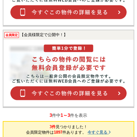
【会員様限定で公開中！】
会員限定
3
1～3
件中
件を表示
3件
見つかりました！
会員限定物件は
1897
件あります。
今すぐ見る