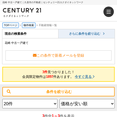
花崎 中古一戸建て｜久喜市の不動産｜センチュリー21カクダイネットワーク
TOPページ
>
物件検索
>
不動産情報一覧
現在の検索条件
さらに条件を絞り込む
花崎 中古一戸建て
この条件で新着メールを登録
3件
見つかりました！
会員限定物件は
1897
件あります。
今すぐ見る
条件を絞り込む
3
1～3
件中
件を表示