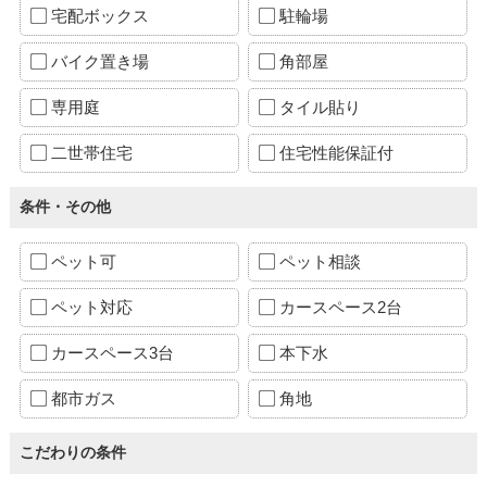
宅配ボックス
駐輪場
バイク置き場
角部屋
専用庭
タイル貼り
二世帯住宅
住宅性能保証付
条件・その他
ペット可
ペット相談
ペット対応
カースペース2台
カースペース3台
本下水
都市ガス
角地
こだわりの条件