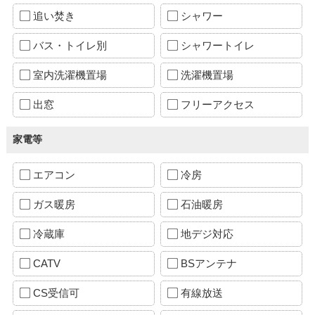
追い焚き
シャワー
バス・トイレ別
シャワートイレ
室内洗濯機置場
洗濯機置場
出窓
フリーアクセス
家電等
エアコン
冷房
ガス暖房
石油暖房
冷蔵庫
地デジ対応
CATV
BSアンテナ
CS受信可
有線放送