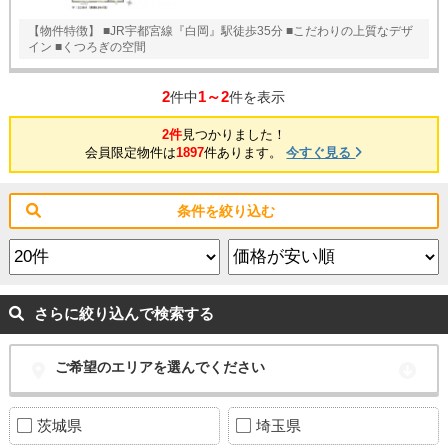
【物件特徴】 ■JR宇都宮線『白岡』駅徒歩35分 ■こだわりの上質なデザ
イン ■くつろぎの空間
2
1～2
件中
件を表示
2件
見つかりました！
会員限定物件は
1897
件あります。
今すぐ見る
条件を絞り込む
さらに絞り込んで検索する
ご希望のエリアを選んでください
茨城県
埼玉県