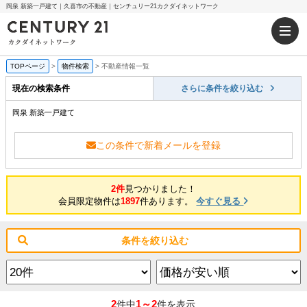
岡泉 新築一戸建て｜久喜市の不動産｜センチュリー21カクダイネットワーク
TOPページ
>
物件検索
>
不動産情報一覧
現在の検索条件
さらに条件を絞り込む
岡泉 新築一戸建て
この条件で新着メールを登録
2件
見つかりました！
会員限定物件は
1897
件あります。
今すぐ見る
条件を絞り込む
2
1～2
件中
件を表示