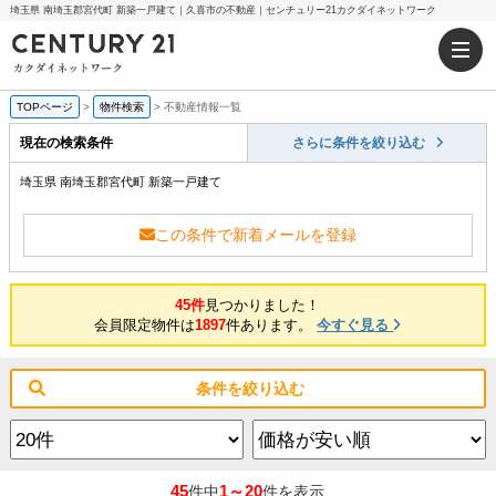
埼玉県 南埼玉郡宮代町 新築一戸建て｜久喜市の不動産｜センチュリー21カクダイネットワーク
TOPページ
>
物件検索
>
不動産情報一覧
現在の検索条件
さらに条件を絞り込む
埼玉県 南埼玉郡宮代町 新築一戸建て
この条件で新着メールを登録
45件
見つかりました！
会員限定物件は
1897
件あります。
今すぐ見る
条件を絞り込む
45
1～20
件中
件を表示