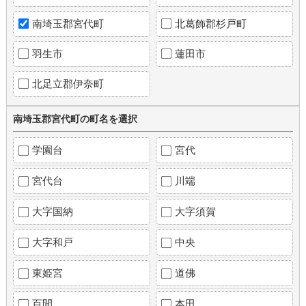
南埼玉郡宮代町
北葛飾郡杉戸町
羽生市
蓮田市
北足立郡伊奈町
南埼玉郡宮代町の町名を選択
学園台
宮代
宮代台
川端
大字国納
大字須賀
大字和戸
中央
東姫宮
道佛
百間
本田