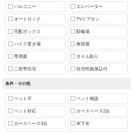
バルコニー
エレベーター
オートロック
TVドアホン
宅配ボックス
駐輪場
バイク置き場
角部屋
専用庭
タイル貼り
二世帯住宅
住宅性能保証付
条件・その他
ペット可
ペット相談
ペット対応
カースペース2台
カースペース3台
本下水