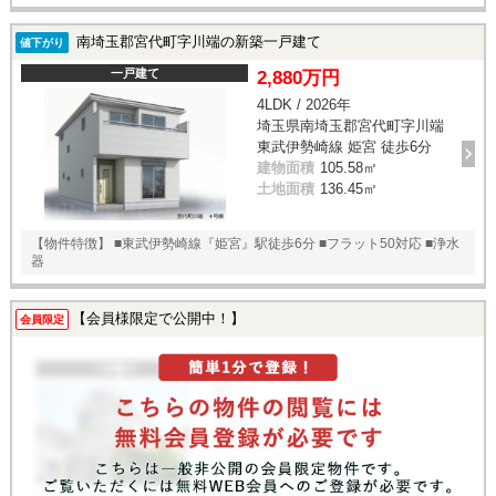
南埼玉郡宮代町字川端の新築一戸建て
値下がり
一戸建て
2,880万円
4LDK / 2026年
埼玉県南埼玉郡宮代町字川端
東武伊勢崎線 姫宮 徒歩6分
建物面積
105.58㎡
土地面積
136.45㎡
【物件特徴】 ■東武伊勢崎線『姫宮』駅徒歩6分 ■フラット50対応 ■浄水
器
【会員様限定で公開中！】
会員限定