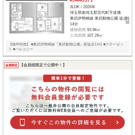
3LDK / 2026年
埼玉県南埼玉郡宮代町字道佛
東武伊勢崎線 東武動物公園 徒歩
14分
建物面積
93.96㎡
土地面積
107.29㎡
【物件特徴】 ■東武伊勢崎線『東武動物公園』駅徒歩14分 ■クローゼッ
ト ■バルコニー
【会員様限定で公開中！】
会員限定