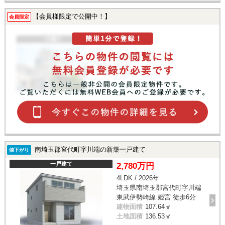
【会員様限定で公開中！】
会員限定
南埼玉郡宮代町字川端の新築一戸建て
値下がり
一戸建て
2,780万円
4LDK / 2026年
埼玉県南埼玉郡宮代町字川端
東武伊勢崎線 姫宮 徒歩6分
建物面積
107.64㎡
土地面積
136.53㎡