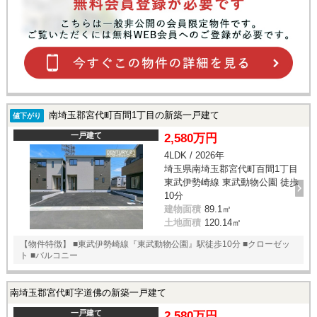
南埼玉郡宮代町百間1丁目の新築一戸建て
値下がり
一戸建て
2,580万円
4LDK / 2026年
埼玉県南埼玉郡宮代町百間1丁目
東武伊勢崎線 東武動物公園 徒歩
10分
建物面積
89.1㎡
土地面積
120.14㎡
【物件特徴】 ■東武伊勢崎線『東武動物公園』駅徒歩10分 ■クローゼッ
ト ■バルコニー
南埼玉郡宮代町字道佛の新築一戸建て
一戸建て
2,580万円