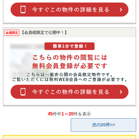
【会員様限定で公開中！】
会員限定
45
1～20
件中
件を表示
次の20件>>