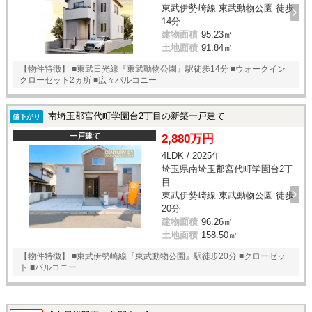
東武伊勢崎線 東武動物公園 徒歩
14分
建物面積
95.23㎡
土地面積
91.84㎡
【物件特徴】 ■東武日光線『東武動物公園』駅徒歩14分 ■ウォークイン
クローゼット2ヵ所 ■広々バルコニー
南埼玉郡宮代町学園台2丁目の新築一戸建て
値下がり
一戸建て
2,880万円
4LDK / 2025年
埼玉県南埼玉郡宮代町学園台2丁
目
東武伊勢崎線 東武動物公園 徒歩
20分
建物面積
96.26㎡
土地面積
158.50㎡
【物件特徴】 ■東武伊勢崎線『東武動物公園』駅徒歩20分 ■クローゼッ
ト ■バルコニー