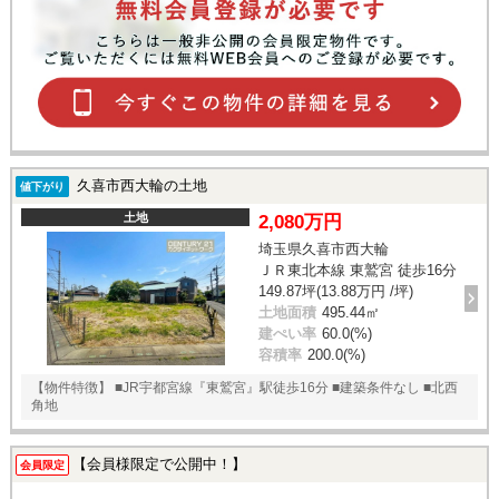
久喜市西大輪の土地
値下がり
土地
2,080万円
埼玉県久喜市西大輪
ＪＲ東北本線 東鷲宮 徒歩16分
149.87坪(13.88万円 /坪)
土地面積
495.44㎡
建ぺい率
60.0(%)
容積率
200.0(%)
【物件特徴】 ■JR宇都宮線『東鷲宮』駅徒歩16分 ■建築条件なし ■北西
角地
【会員様限定で公開中！】
会員限定