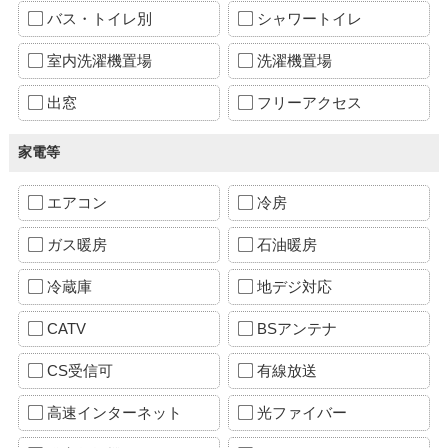
バス・トイレ別
シャワートイレ
室内洗濯機置場
洗濯機置場
出窓
フリーアクセス
家電等
エアコン
冷房
ガス暖房
石油暖房
冷蔵庫
地デジ対応
CATV
BSアンテナ
CS受信可
有線放送
高速インターネット
光ファイバー