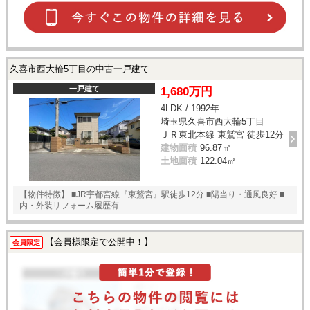
久喜市西大輪5丁目の中古一戸建て
一戸建て
1,680万円
4LDK / 1992年
埼玉県久喜市西大輪5丁目
ＪＲ東北本線 東鷲宮 徒歩12分
建物面積
96.87㎡
土地面積
122.04㎡
【物件特徴】 ■JR宇都宮線『東鷲宮』駅徒歩12分 ■陽当り・通風良好 ■
内・外装リフォーム履歴有
【会員様限定で公開中！】
会員限定