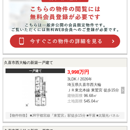
久喜市西大輪の新築一戸建て
一戸建て
3,998万円
3LDK / 2026年
埼玉県久喜市西大輪
ＪＲ東北本線 東鷲宮 徒歩15分
建物面積
96.68㎡
土地面積
545.04㎡
【物件特徴】 ■JR宇都宮線『東鷲宮』駅徒歩15分 ■平屋 ■太陽光パネル