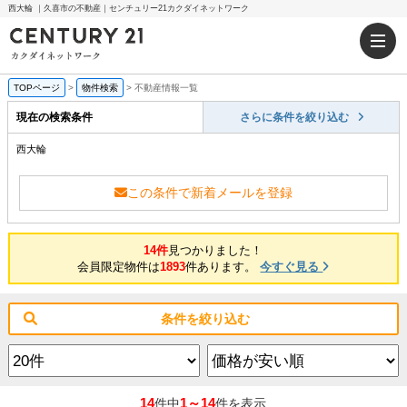
西大輪 ｜久喜市の不動産｜センチュリー21カクダイネットワーク
TOPページ
>
物件検索
>
不動産情報一覧
現在の検索条件
さらに条件を絞り込む
西大輪
この条件で新着メールを登録
14件
見つかりました！
会員限定物件は
1893
件あります。
今すぐ見る
条件を絞り込む
14
1～14
件中
件を表示