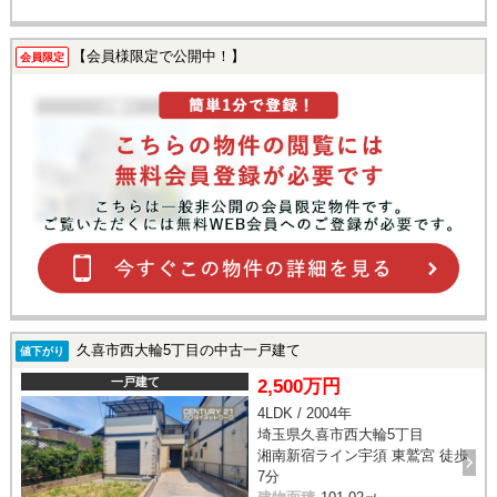
【会員様限定で公開中！】
会員限定
久喜市西大輪5丁目の中古一戸建て
値下がり
一戸建て
2,500万円
4LDK / 2004年
埼玉県久喜市西大輪5丁目
湘南新宿ライン宇須 東鷲宮 徒歩
7分