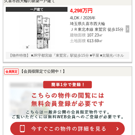
久喜市西大輪の新築一戸建て
一戸建て
4,298万円
4LDK / 2026年
埼玉県久喜市西大輪
ＪＲ東北本線 東鷲宮 徒歩15分
建物面積
107.23㎡
土地面積
613.69㎡
【物件特徴】 ■JR宇都宮線『東鷲宮』駅徒歩15分 ■平屋 ■太陽光パネル
【会員様限定で公開中！】
会員限定