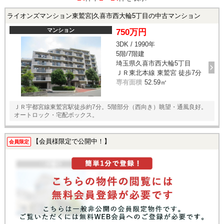
ライオンズマンション東鷲宮|久喜市西大輪5丁目の中古マンション
マンション
750万円
3DK / 1990年
5階/7階建
埼玉県久喜市西大輪5丁目
ＪＲ東北本線 東鷲宮 徒歩7分
専有面積
52.59㎡
ＪＲ宇都宮線東鷲宮駅徒歩約7分。5階部分（西向き）眺望・通風良好。
オートロック・宅配ボックス。
【会員様限定で公開中！】
会員限定