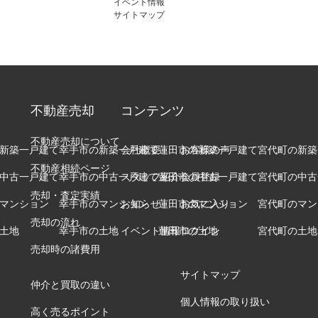
イベント情報
サイトマップ
不動産売却
コンテンツ
不動産売却について
新築一戸建て
幸手市の新築一戸建て
会社概要
蓮田市の新築一戸建て
お客様の声
宮代町の新築
不動産相続ページ
中古一戸建て
幸手市の中古一戸建て
スタッフ紹介
蓮田市の中古一戸建て
会員登録
宮代町の中古
売却・査定実績
マンション
幸手市のマンション
お知らせ
蓮田市のマンション
お気に入り
宮代町のマン
売却の流れ
土地
幸手市の土地
イベント情報
蓮田市の土地
ログイン
宮代町の土地
売却時の諸費用
サイトマップ
仲介と買取の違い
個人情報の取り扱い
高く売るポイント