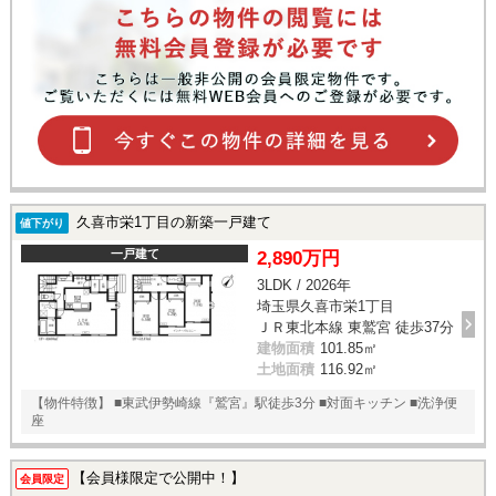
久喜市栄1丁目の新築一戸建て
値下がり
一戸建て
2,890万円
3LDK / 2026年
埼玉県久喜市栄1丁目
ＪＲ東北本線 東鷲宮 徒歩37分
建物面積
101.85㎡
土地面積
116.92㎡
【物件特徴】 ■東武伊勢崎線『鷲宮』駅徒歩3分 ■対面キッチン ■洗浄便
座
【会員様限定で公開中！】
会員限定