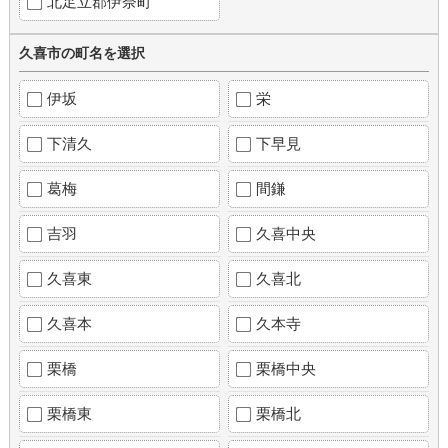
北足立郡伊奈町
久喜市の町名を選択
伊坂
栄
下清久
下早見
葛梅
間鎌
吉羽
久喜中央
久喜東
久喜北
久喜本
久本寺
栗橋
栗橋中央
栗橋東
栗橋北