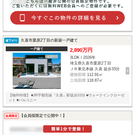
久喜市栗原2丁目の新築一戸建て
値下がり
一戸建て
2,890万円
3LDK / 2026年
埼玉県久喜市栗原2丁目
ＪＲ東北本線 久喜 徒歩33分
建物面積
112.91㎡
土地面積
118.87㎡
【物件特徴】 ■JR宇都宮線『久喜』駅徒歩33分 ■ウォークインクローゼ
ット ■バルコニー
【会員様限定で公開中！】
会員限定