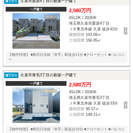
久喜市栗原4丁目の新築一戸建て
値下がり
一戸建て
2,580万円
4SLDK / 2026年
埼玉県久喜市栗原4丁目
ＪＲ東北本線 久喜 徒歩42分
建物面積
103.09㎡
土地面積
156.85㎡
【物件特徴】 ■東武日光線『幸手』駅徒歩11分 ■クローゼット ■バルコニ
ー
久喜市青毛3丁目の新築一戸建て
値下がり
一戸建て
2,580万円
4SLDK / 2026年
埼玉県久喜市青毛3丁目
ＪＲ東北本線 久喜 徒歩33分
建物面積
95.57㎡
土地面積
149.21㎡
【物件特徴】 ■東武日光線『幸手』駅徒歩18分 ■クローゼット ■バルコニ