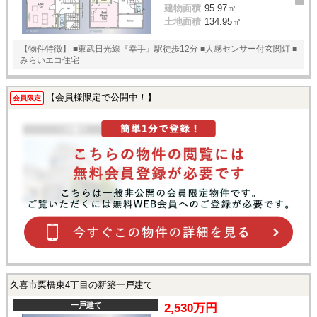
建物面積
95.97㎡
土地面積
134.95㎡
【物件特徴】 ■東武日光線『幸手』駅徒歩12分 ■人感センサー付玄関灯 ■
みらいエコ住宅
【会員様限定で公開中！】
会員限定
久喜市栗橋東4丁目の新築一戸建て
一戸建て
2,530万円