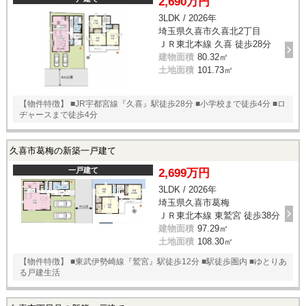
2,690万円
3LDK / 2026年
埼玉県久喜市久喜北2丁目
ＪＲ東北本線 久喜 徒歩28分
建物面積
80.32㎡
土地面積
101.73㎡
【物件特徴】 ■JR宇都宮線『久喜』駅徒歩28分 ■小学校まで徒歩4分 ■ロ
ヂャースまで徒歩4分
久喜市葛梅の新築一戸建て
一戸建て
2,699万円
3LDK / 2026年
埼玉県久喜市葛梅
ＪＲ東北本線 東鷲宮 徒歩38分
建物面積
97.29㎡
土地面積
108.30㎡
【物件特徴】 ■東武伊勢崎線『鷲宮』駅徒歩12分 ■駅徒歩圏内 ■ゆとりあ
る戸建生活