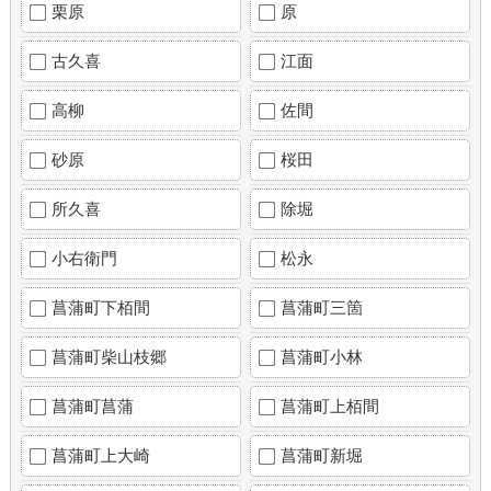
栗原
原
古久喜
江面
高柳
佐間
砂原
桜田
所久喜
除堀
小右衛門
松永
菖蒲町下栢間
菖蒲町三箇
菖蒲町柴山枝郷
菖蒲町小林
菖蒲町菖蒲
菖蒲町上栢間
菖蒲町上大崎
菖蒲町新堀