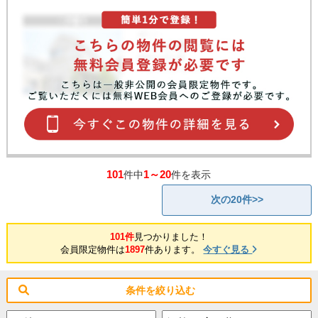
101
1～20
件中
件を表示
次の20件>>
101件
見つかりました！
会員限定物件は
1897
件あります。
今すぐ見る
条件を絞り込む