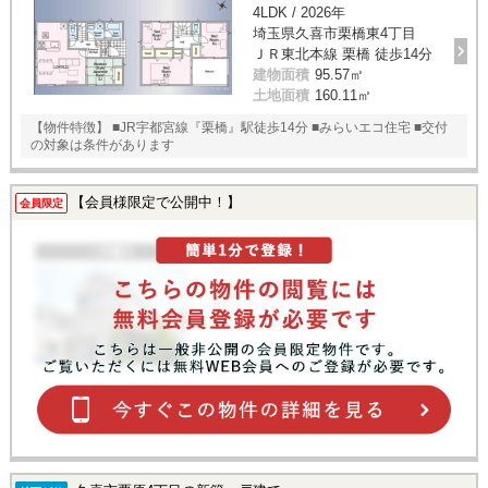
4LDK / 2026年
埼玉県久喜市栗橋東4丁目
ＪＲ東北本線 栗橋 徒歩14分
建物面積
95.57㎡
土地面積
160.11㎡
【物件特徴】 ■JR宇都宮線『栗橋』駅徒歩14分 ■みらいエコ住宅 ■交付
の対象は条件があります
【会員様限定で公開中！】
会員限定