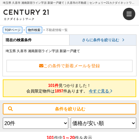
埼玉県 久喜市 湘南新宿ライン宇須 新築一戸建て｜久喜市の不動産｜センチュリー21カクダイネットワーク
TOPページ
>
物件検索
>
不動産情報一覧
現在の検索条件
さらに条件を絞り込む
埼玉県 久喜市 湘南新宿ライン宇須 新築一戸建て
この条件で新着メールを登録
101件
見つかりました！
会員限定物件は
1897
件あります。
今すぐ見る
条件を絞り込む
101
1～20
件中
件を表示