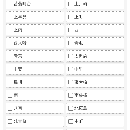
菖蒲町台
上川崎
上早見
上町
上内
西
西大輪
青毛
青葉
太田袋
中妻
中里
島川
東大輪
南
南栗橋
八甫
北広島
北青柳
本町