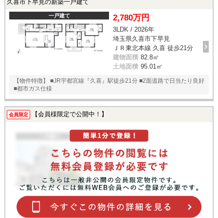
久喜市下早見の新築一戸建て
一戸建て
2,780万円
3LDK / 2026年
埼玉県久喜市下早見
ＪＲ東北本線 久喜 徒歩21分
建物面積
82.8㎡
土地面積
95.01㎡
【物件特徴】 ■JR宇都宮線『久喜』駅徒歩21分 ■2面道路で日当たり良好
■都市ガス仕様
【会員様限定で公開中！】
会員限定