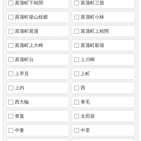
菖蒲町下栢間
菖蒲町三箇
菖蒲町柴山枝郷
菖蒲町小林
菖蒲町菖蒲
菖蒲町上栢間
菖蒲町上大崎
菖蒲町新堀
菖蒲町台
上川崎
上早見
上町
上内
西
西大輪
青毛
青葉
太田袋
中妻
中里