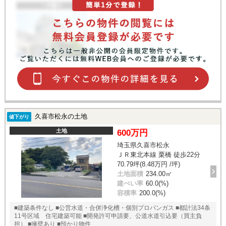
久喜市松永の土地
値下がり
土地
600万円
埼玉県久喜市松永
ＪＲ東北本線 栗橋 徒歩22分
70.79坪(8.48万円 /坪)
土地面積
234.00㎡
建ぺい率
60.0(%)
容積率
200.0(%)
■建築条件なし ■公営水道・合併浄化槽・個別プロパンガス ■都計法34条
11号区域 住宅建築可能 ■開発許可申請要、公道水道引込要（買主負
担） ■擁壁あり ■預かり物件