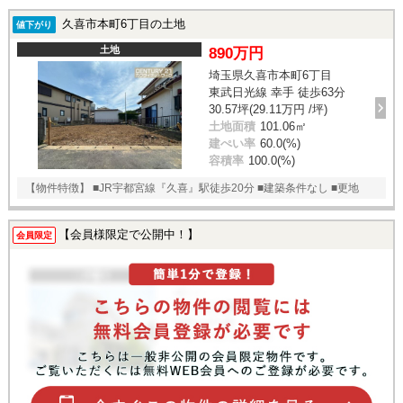
久喜市本町6丁目の土地
値下がり
土地
890万円
埼玉県久喜市本町6丁目
東武日光線 幸手 徒歩63分
30.57坪(29.11万円 /坪)
土地面積
101.06㎡
建ぺい率
60.0(%)
容積率
100.0(%)
【物件特徴】 ■JR宇都宮線『久喜』駅徒歩20分 ■建築条件なし ■更地
【会員様限定で公開中！】
会員限定