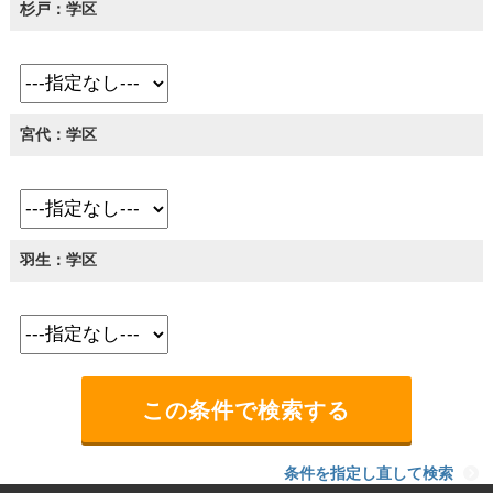
杉戸：学区
宮代：学区
羽生：学区
条件を指定し直して検索