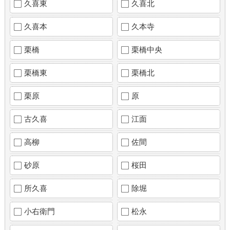
久喜東
久喜北
久喜本
久本寺
栗橋
栗橋中央
栗橋東
栗橋北
栗原
原
古久喜
江面
高柳
佐間
砂原
桜田
所久喜
除堀
小右衛門
松永