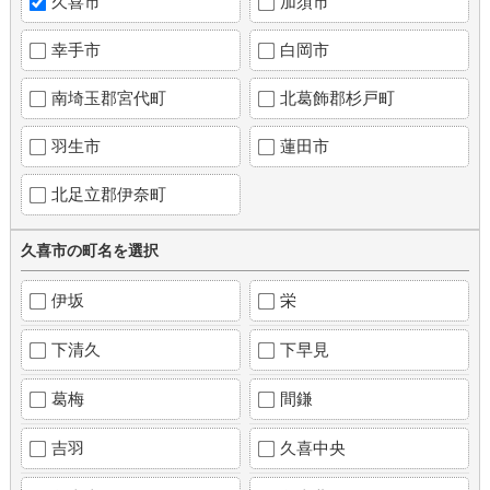
久喜市
加須市
幸手市
白岡市
南埼玉郡宮代町
北葛飾郡杉戸町
羽生市
蓮田市
北足立郡伊奈町
久喜市の町名を選択
伊坂
栄
下清久
下早見
葛梅
間鎌
吉羽
久喜中央