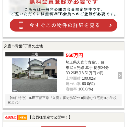
久喜市青葉5丁目の土地
土地
560万円
埼玉県久喜市青葉5丁目
東武日光線 幸手 徒歩24分
30.26坪(18.51万円 /坪)
土地面積
100.02㎡
建ぺい率
60.0(%)
容積率
100.0(%)
【物件特徴】 ■JR宇都宮線『久喜』駅徒歩32分 ■閑静な住宅街 ■小学校
徒歩7分
【会員様限定で公開中！】
会員限定
NEW