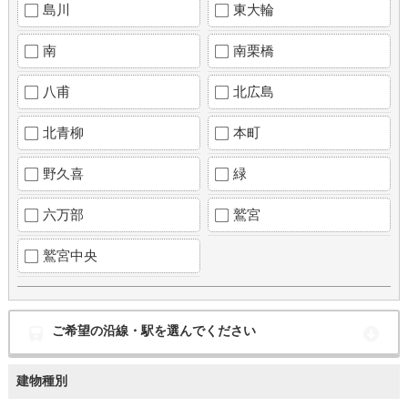
島川
東大輪
南
南栗橋
八甫
北広島
北青柳
本町
野久喜
緑
六万部
鷲宮
鷲宮中央
ご希望の沿線・駅を選んでください
建物種別