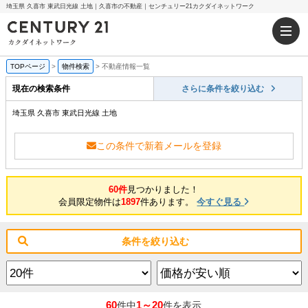
埼玉県 久喜市 東武日光線 土地｜久喜市の不動産｜センチュリー21カクダイネットワーク
TOPページ
>
物件検索
>
不動産情報一覧
現在の検索条件
さらに条件を絞り込む
埼玉県 久喜市 東武日光線 土地
この条件で新着メールを登録
60件
見つかりました！
会員限定物件は
1897
件あります。
今すぐ見る
条件を絞り込む
60
1～20
件中
件を表示