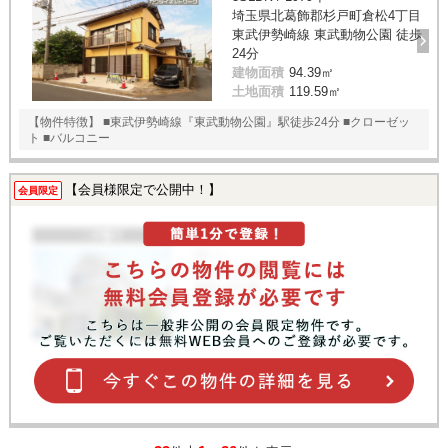
埼玉県北葛飾郡杉戸町倉松4丁目
東武伊勢崎線 東武動物公園 徒歩
24分
建物面積
94.39㎡
土地面積
119.59㎡
【物件特徴】 ■東武伊勢崎線『東武動物公園』駅徒歩24分 ■クローゼッ
ト ■バルコニー
【会員様限定で公開中！】
会員限定