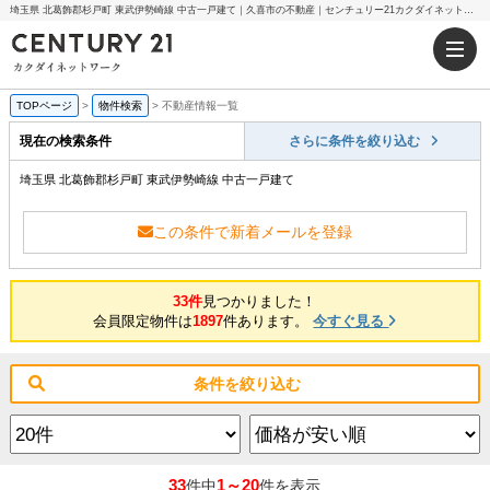
埼玉県 北葛飾郡杉戸町 東武伊勢崎線 中古一戸建て｜久喜市の不動産｜センチュリー21カクダイネットワーク
TOPページ
>
物件検索
>
不動産情報一覧
現在の検索条件
さらに条件を絞り込む
埼玉県 北葛飾郡杉戸町 東武伊勢崎線 中古一戸建て
この条件で新着メールを登録
33件
見つかりました！
会員限定物件は
1897
件あります。
今すぐ見る
条件を絞り込む
33
1～20
件中
件を表示