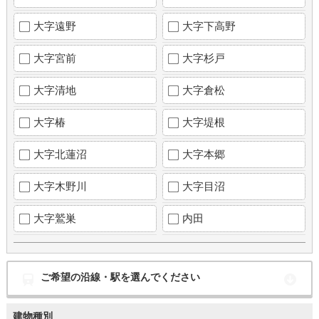
大字遠野
大字下高野
大字宮前
大字杉戸
大字清地
大字倉松
大字椿
大字堤根
大字北蓮沼
大字本郷
大字木野川
大字目沼
大字鷲巣
内田
ご希望の沿線・駅を選んでください
建物種別