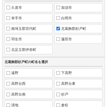
久喜市
加須市
幸手市
白岡市
南埼玉郡宮代町
北葛飾郡杉戸町
羽生市
蓮田市
北足立郡伊奈町
北葛飾郡杉戸町の町名を選択
遠野
下高野
高野台西
高野台東
高野台南
杉戸
清地
倉松