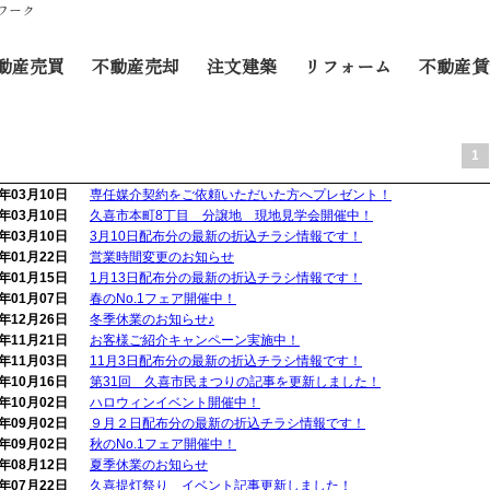
ワーク
動産売買
不動産売却
注文建築
リフォーム
不動産賃
1
8年03月10日
専任媒介契約をご依頼いただいた方へプレゼント！
8年03月10日
久喜市本町8丁目 分譲地 現地見学会開催中！
8年03月10日
3月10日配布分の最新の折込チラシ情報です！
8年01月22日
営業時間変更のお知らせ
8年01月15日
1月13日配布分の最新の折込チラシ情報です！
8年01月07日
春のNo.1フェア開催中！
7年12月26日
冬季休業のお知らせ♪
7年11月21日
お客様ご紹介キャンペーン実施中！
7年11月03日
11月3日配布分の最新の折込チラシ情報です！
7年10月16日
第31回 久喜市民まつりの記事を更新しました！
7年10月02日
ハロウィンイベント開催中！
7年09月02日
９月２日配布分の最新の折込チラシ情報です！
7年09月02日
秋のNo.1フェア開催中！
7年08月12日
夏季休業のお知らせ
不動産
7年07月22日
久喜提灯祭り イベント記事更新しました！