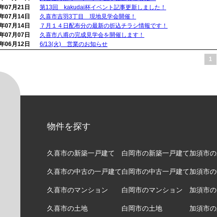
7年07月21日
第13回 kakudai杯イベント記事更新しました！
幸手市の新築一戸建て
不動産
7年07月14日
久喜市吉羽3丁目 現地見学会開催！
7年07月14日
７月１４日配布分の最新の折込チラシ情報です！
幸手市の中古一戸建て
売却・
7年07月07日
久喜市八甫の完成見学会を開催します！
7年06月12日
6/13(火) 営業のお知らせ
幸手市のマンション
売却の
1
幸手市の土地
売却時
蓮田市の新築一戸建て
仲介と
蓮田市の中古一戸建て
高く売
蓮田市のマンション
仲介手
物件を探す
蓮田市の土地
よくあ
久喜市の新築一戸建て
白岡市の新築一戸建て
加須市の
宮代町の新築一戸建て
久喜市の中古の一戸建て
白岡市の中古一戸建て
加須市の
宮代町の中古一戸建て
久喜市のマンション
白岡市のマンション
加須市の
宮代町のマンション
久喜市の土地
白岡市の土地
加須市の
宮代町の土地