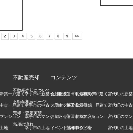
相続ページ
会社概要
査定実績
スタッフ紹介
流れ
お知らせ
2
3
4
5
6
7
8
9
>>
の諸費用
イベント情報
買取の違い
お客様の声
るポイント
数料について
不動産売却
コンテンツ
る質問
不動産売却について
新築一戸建て
幸手市の新築一戸建て
会社概要
蓮田市の新築一戸建て
お客様の声
宮代町の新築
不動産相続ページ
中古一戸建て
幸手市の中古一戸建て
スタッフ紹介
蓮田市の中古一戸建て
会員登録
宮代町の中古
売却・査定実績
マンション
幸手市のマンション
お知らせ
蓮田市のマンション
お気に入り
宮代町のマン
売却の流れ
土地
幸手市の土地
イベント情報
蓮田市の土地
ログイン
宮代町の土地