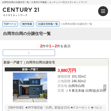
白岡市白岡の分譲住宅一覧｜久喜市の不動産｜センチュリー21カクダイネットワーク
TOPページ
>
物件検索
>
分譲住宅特集一覧
>
白岡市白岡の分譲住宅一覧
白岡市白岡の分譲住宅一覧
2
1～2
件中
件を表示
1
新築一戸建て｜白岡市白岡分譲住宅
新築一戸建て
3,880万円
建物面積
101.02m
2
土地面積
246.82m
2
所在地
白岡市白岡
交通
ＪＲ東北本線 白岡/徒歩15分
【物件特徴】 ■JR宇都宮線『白岡』駅徒歩15分 ■クローゼット ■バルコ