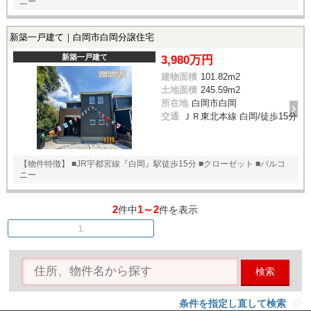
ニー
新築一戸建て｜白岡市白岡分譲住宅
新築一戸建て
3,980万円
建物面積
101.82m
2
土地面積
245.59m
2
所在地
白岡市白岡
交通
ＪＲ東北本線 白岡/徒歩15分
【物件特徴】 ■JR宇都宮線『白岡』駅徒歩15分 ■クローゼット ■バルコ
ニー
2
1～2
件中
件を表示
1
検索
条件を指定し直して検索